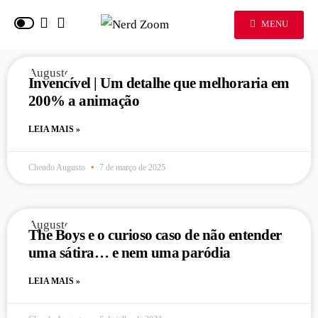
MENU
Invencível | Um detalhe que melhoraria em
200% a animação
LEIA MAIS »
Cheudo Augusto
7 de março de 2025
The Boys e o curioso caso de não entender
uma sátira… e nem uma paródia
LEIA MAIS »