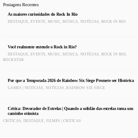
Postagens Recentes
As maiores curiosidades do Rock In Rio
DESTAQUE
,
EVENTS
,
MUSIC
,
MÚSICA
,
NOTÍCIAS
,
ROCK IN RIO
Você realmente entende o Rock in Rio?
DESTAQUE
,
EVENTS
,
MUSIC
,
MÚSICA
,
NOTÍCIAS
,
ROCK IN RIO
,
ROCKSTAR
Por que a Temporada 2026 de Rainbow Six Siege Promete ser Histórica
GAMES | NOTICIAS
,
NOTÍCIAS
,
RAINBOW SIX SIEGE
Crítica: Devorador de Estrelas | Quando a solidão das estrelas toma um
caminho otimista
CRITICAS
,
DESTAQUE
,
FILMES | CRITICAS