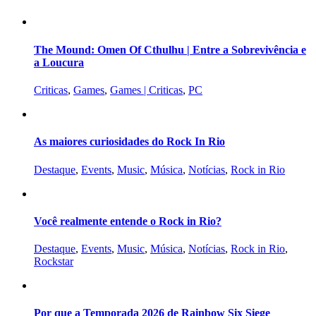
The Mound: Omen Of Cthulhu | Entre a Sobrevivência e
a Loucura
Criticas
,
Games
,
Games | Criticas
,
PC
As maiores curiosidades do Rock In Rio
Destaque
,
Events
,
Music
,
Música
,
Notícias
,
Rock in Rio
Você realmente entende o Rock in Rio?
Destaque
,
Events
,
Music
,
Música
,
Notícias
,
Rock in Rio
,
Rockstar
Por que a Temporada 2026 de Rainbow Six Siege