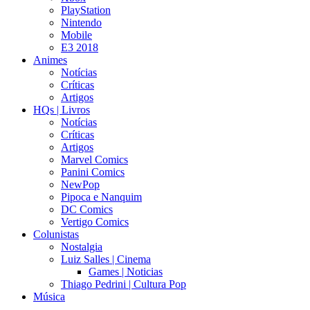
PlayStation
Nintendo
Mobile
E3 2018
Animes
Notícias
Críticas
Artigos
HQs | Livros
Notícias
Críticas
Artigos
Marvel Comics
Panini Comics
NewPop
Pipoca e Nanquim
DC Comics
Vertigo Comics
Colunistas
Nostalgia
Luiz Salles | Cinema
Games | Noticias
Thiago Pedrini | Cultura Pop
Música