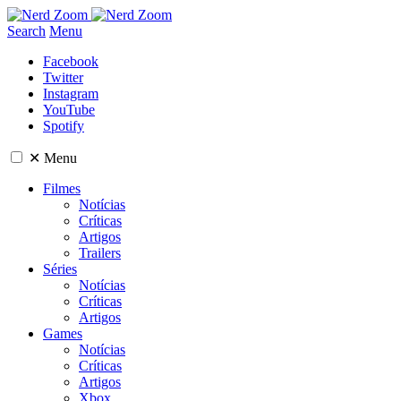
Search
Menu
Facebook
Twitter
Instagram
YouTube
Spotify
✕
Menu
Filmes
Notícias
Críticas
Artigos
Trailers
Séries
Notícias
Críticas
Artigos
Games
Notícias
Críticas
Artigos
Xbox