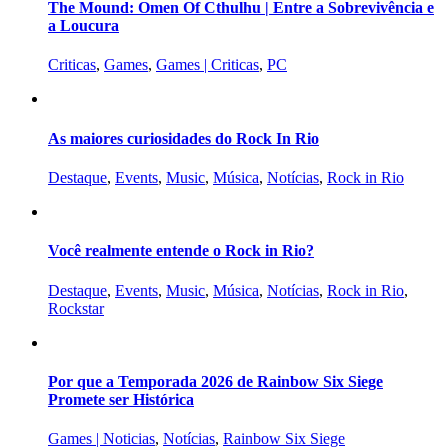
The Mound: Omen Of Cthulhu | Entre a Sobrevivência e
a Loucura
Criticas
,
Games
,
Games | Criticas
,
PC
As maiores curiosidades do Rock In Rio
Destaque
,
Events
,
Music
,
Música
,
Notícias
,
Rock in Rio
Você realmente entende o Rock in Rio?
Destaque
,
Events
,
Music
,
Música
,
Notícias
,
Rock in Rio
,
Rockstar
Por que a Temporada 2026 de Rainbow Six Siege
Promete ser Histórica
Games | Noticias
,
Notícias
,
Rainbow Six Siege