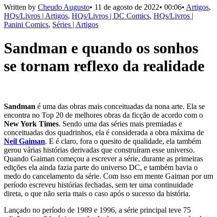
Written by
Cheudo Augusto
•
11 de agosto de 2022
•
00:06
•
Artigos
,
HQs/Livros | Artigos
,
HQs/Livros | DC Comics
,
HQs/Livros |
Panini Comics
,
Séries | Artigos
Sandman e quando os sonhos
se tornam reflexo da realidade
Sandman
é uma das obras mais conceituadas da nona arte. Ela se
encontra no Top 20 de melhores obras da ficção de acordo com o
New York Times
. Sendo uma das séries mais premiadas e
conceituadas dos quadrinhos, ela é considerada a obra máxima de
Neil Gaiman
. E é claro, fora o quesito de qualidade, ela também
gerou várias histórias derivadas que construíram esse universo.
Quando Gaiman começou a escrever a série, durante as primeiras
edições ela ainda fazia parte do universo DC, e também havia o
medo do cancelamento da série. Com isso em mente Gaiman por um
período escreveu histórias fechadas, sem ter uma continuidade
direta, o que não seria mais o caso após o sucesso da história.
Lançado no período de 1989 e 1996, a série principal teve 75