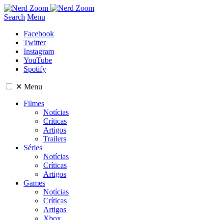
Search
Menu
Facebook
Twitter
Instagram
YouTube
Spotify
✕
Menu
Filmes
Notícias
Críticas
Artigos
Trailers
Séries
Notícias
Críticas
Artigos
Games
Notícias
Críticas
Artigos
Xbox