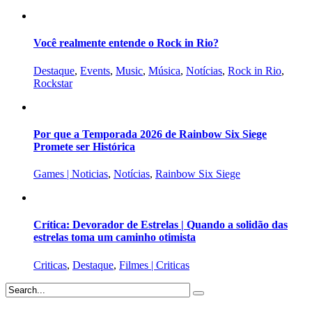
Você realmente entende o Rock in Rio?
Destaque
,
Events
,
Music
,
Música
,
Notícias
,
Rock in Rio
,
Rockstar
Por que a Temporada 2026 de Rainbow Six Siege
Promete ser Histórica
Games | Noticias
,
Notícias
,
Rainbow Six Siege
Crítica: Devorador de Estrelas | Quando a solidão das
estrelas toma um caminho otimista
Criticas
,
Destaque
,
Filmes | Criticas