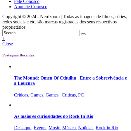
Fale Conosco
Anuncie Conosco
Copyright © 2024 - Nerdzoom | Todas as imagens de filmes, séries,
redes sociais e etc. são marcas registradas dos seus respectivos
proprietários.
↑
Close
Postagens Recentes
The Mound: Omen Of Cthulhu | Entre a Sobrevivência e
a Loucura
Criticas
,
Games
,
Games | Criticas
,
PC
As maiores curiosidades do Rock In Rio
Destaque
,
Events
,
Music
,
Música
,
Notícias
,
Rock in Rio