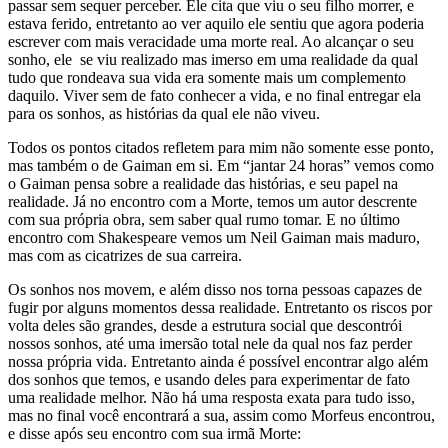
passar sem sequer perceber. Ele cita que viu o seu filho morrer, e
estava ferido, entretanto ao ver aquilo ele sentiu que agora poderia
escrever com mais veracidade uma morte real. Ao alcançar o seu
sonho, ele se viu realizado mas imerso em uma realidade da qual
tudo que rondeava sua vida era somente mais um complemento
daquilo. Viver sem de fato conhecer a vida, e no final entregar ela
para os sonhos, as histórias da qual ele não viveu.
Todos os pontos citados refletem para mim não somente esse ponto,
mas também o de Gaiman em si. Em “jantar 24 horas” vemos como
o Gaiman pensa sobre a realidade das histórias, e seu papel na
realidade. Já no encontro com a Morte, temos um autor descrente
com sua própria obra, sem saber qual rumo tomar. E no último
encontro com Shakespeare vemos um Neil Gaiman mais maduro,
mas com as cicatrizes de sua carreira.
Os sonhos nos movem, e além disso nos torna pessoas capazes de
fugir por alguns momentos dessa realidade. Entretanto os riscos por
volta deles são grandes, desde a estrutura social que descontrói
nossos sonhos, até uma imersão total nele da qual nos faz perder
nossa própria vida. Entretanto ainda é possível encontrar algo além
dos sonhos que temos, e usando deles para experimentar de fato
uma realidade melhor. Não há uma resposta exata para tudo isso,
mas no final você encontrará a sua, assim como Morfeus encontrou,
e disse após seu encontro com sua irmã Morte: