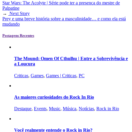
Star Wars: The Acolyte | Série pode ter a presença do mestre de
Palpatine
→
Next Story
Prey e uma breve história sobre a masculinidade… e como ela está
mudando
Postagens Recentes
The Mound: Omen Of Cthulhu | Entre a Sobrevivência e
a Loucura
Criticas
,
Games
,
Games | Criticas
,
PC
As maiores curiosidades do Rock In Rio
Destaque
,
Events
,
Music
,
Música
,
Notícias
,
Rock in Rio
Você realmente entende o Rock in Rio?