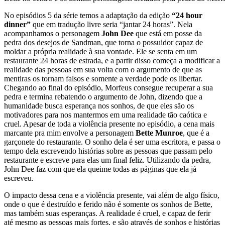
No episódios 5 da série temos a adaptação da edição
“24 hour
dinner”
que em tradução livre seria “jantar 24 horas”. Nela
acompanhamos o personagem
John Dee
que está em posse da
pedra dos desejos de Sandman, que torna o possuidor capaz de
moldar a própria realidade à sua vontade. Ele se senta em um
restaurante 24 horas de estrada, e a partir disso começa a modificar a
realidade das pessoas em sua volta com o argumento de que as
mentiras os tornam falsos e somente a verdade pode os libertar.
Chegando ao final do episódio, Morfeus consegue recuperar a sua
pedra e termina rebatendo o argumento de John, dizendo que a
humanidade busca esperança nos sonhos, de que eles são os
motivadores para nos mantermos em uma realidade tão caótica e
cruel. Apesar de toda a violência presente no episódio, a cena mais
marcante pra mim envolve a personagem
Bette Munroe
, que é a
garçonete do restaurante. O sonho dela é ser uma escritora, e passa o
tempo dela escrevendo histórias sobre as pessoas que passam pelo
restaurante e escreve para elas um final feliz. Utilizando da pedra,
John Dee faz com que ela queime todas as páginas que ela já
escreveu.
O impacto dessa cena e a violência presente, vai além de algo físico,
onde o que é destruído e ferido não é somente os sonhos de Bette,
mas também suas esperanças. A realidade é cruel, e capaz de ferir
até mesmo as pessoas mais fortes, e são através de sonhos e histórias