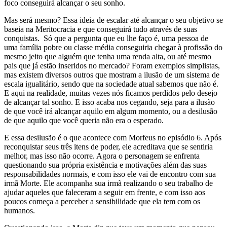
foco conseguirá alcançar o seu sonho.
Mas será mesmo? Essa ideia de escalar até alcançar o seu objetivo se
baseia na Meritocracia e que conseguirá tudo através de suas
conquistas. Só que a pergunta que eu lhe faço é, uma pessoa de
uma família pobre ou classe média conseguiria chegar à profissão do
mesmo jeito que alguém que tenha uma renda alta, ou até mesmo
pais que já estão inseridos no mercado? Foram exemplos simplistas,
mas existem diversos outros que mostram a ilusão de um sistema de
escala igualitário, sendo que na sociedade atual sabemos que não é.
E aqui na realidade, muitas vezes nós ficamos perdidos pelo desejo
de alcançar tal sonho. E isso acaba nos cegando, seja para a ilusão
de que você irá alcançar aquilo em algum momento, ou a desilusão
de que aquilo que você queria não era o esperado.
E essa desilusão é o que acontece com Morfeus no episódio 6. Após
reconquistar seus três itens de poder, ele acreditava que se sentiria
melhor, mas isso não ocorre. Agora o personagem se enfrenta
questionando sua própria existência e motivações além das suas
responsabilidades normais, e com isso ele vai de encontro com sua
irmã Morte. Ele acompanha sua irmã realizando o seu trabalho de
ajudar aqueles que faleceram a seguir em frente, e com isso aos
poucos começa a perceber a sensibilidade que ela tem com os
humanos.