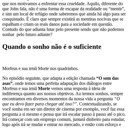
que nos motivamos a enfrentar essa crueldade. Aquilo, diferente do
que John fala, não é uma forma de escapar da realidade ou “mentir”,
e sim um local de refúgio onde saberemos que ainda há algo para ser
conquistado. É claro que sempre existirá as mentiras nocivas que se
espalham e criam os reais danos para a sociedade em questão.
Contudo do que adianta lutar pelo presente sendo que não podemos
sonhar pelo futuro adiante?
Quando o sonho não é o suficiente
Morfeus e sua irmã Morte nos quadrinhos.
No episódio seguinte, que adapta a edição chamada
“O som das
asas”
, onde temos uma perfeita adaptação dos diálogos entre
Morfeus e sua irmã
Morte
vemos uma resposta à ideia de
indiferença quanto aos nossos objetivos. Ao termos sonhos, sempre
encontramos em diversos momentos da nossa vida a pergunta
“O
que eu devo fazer para chegar até isso?”
. Contextualizando, se
você sonha em ser um diretor de cinema por exemplo, você faz essa
pergunta a si mesmo e pensa que irá escalar passo à passo até o pico.
Irá começar com um emprego comum, juntará dinheiro para estudar,
logo após irá se mudar e entrar no mercado, e então com esforço e