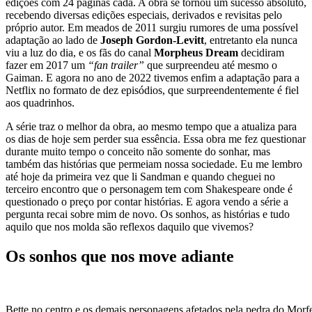
edições com 24 páginas cada. A obra se tornou um sucesso absoluto,
recebendo diversas edições especiais, derivados e revisitas pelo
próprio autor. Em meados de 2011 surgiu rumores de uma possível
adaptação ao lado de
Joseph Gordon-Levitt
, entretanto ela nunca
viu a luz do dia, e os fãs do canal
Morpheus Dream
decidiram
fazer em 2017 um
“fan trailer”
que surpreendeu até mesmo o
Gaiman. E agora no ano de 2022 tivemos enfim a adaptação para a
Netflix no formato de dez episódios, que surpreendentemente é fiel
aos quadrinhos.
A série traz o melhor da obra, ao mesmo tempo que a atualiza para
os dias de hoje sem perder sua essência. Essa obra me fez questionar
durante muito tempo o conceito não somente do sonhar, mas
também das histórias que permeiam nossa sociedade. Eu me lembro
até hoje da primeira vez que li Sandman e quando cheguei no
terceiro encontro que o personagem tem com Shakespeare onde é
questionado o preço por contar histórias. E agora vendo a série a
pergunta recai sobre mim de novo. Os sonhos, as histórias e tudo
aquilo que nos molda são reflexos daquilo que vivemos?
Os sonhos que nos move adiante
Bette no centro e os demais personagens afetados pela pedra do Mo