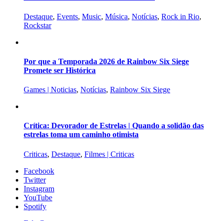
Destaque
,
Events
,
Music
,
Música
,
Notícias
,
Rock in Rio
,
Rockstar
Por que a Temporada 2026 de Rainbow Six Siege
Promete ser Histórica
Games | Noticias
,
Notícias
,
Rainbow Six Siege
Crítica: Devorador de Estrelas | Quando a solidão das
estrelas toma um caminho otimista
Criticas
,
Destaque
,
Filmes | Criticas
Facebook
Twitter
Instagram
YouTube
Spotify