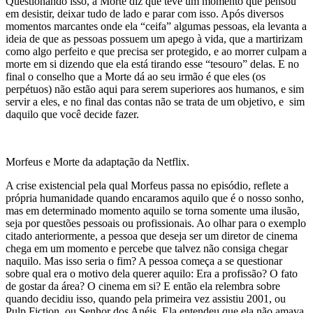
Questionando isso, a Morte diz que teve um momento que pensou
em desistir, deixar tudo de lado e parar com isso. Após diversos
momentos marcantes onde ela “ceifa” algumas pessoas, ela levanta a
ideia de que as pessoas possuem um apego à vida, que a martirizam
como algo perfeito e que precisa ser protegido, e ao morrer culpam a
morte em si dizendo que ela está tirando esse “tesouro” delas. E no
final o conselho que a Morte dá ao seu irmão é que eles (os
perpétuos) não estão aqui para serem superiores aos humanos, e sim
servir a eles, e no final das contas não se trata de um objetivo, e sim
daquilo que você decide fazer.
Morfeus e Morte da adaptação da Netflix.
A crise existencial pela qual Morfeus passa no episódio, reflete a
própria humanidade quando encaramos aquilo que é o nosso sonho,
mas em determinado momento aquilo se torna somente uma ilusão,
seja por questões pessoais ou profissionais. Ao olhar para o exemplo
citado anteriormente, a pessoa que deseja ser um diretor de cinema
chega em um momento e percebe que talvez não consiga chegar
naquilo. Mas isso seria o fim? A pessoa começa a se questionar
sobre qual era o motivo dela querer aquilo: Era a profissão? O fato
de gostar da área? O cinema em si? E então ela relembra sobre
quando decidiu isso, quando pela primeira vez assistiu 2001, ou
Pulp Fiction, ou Senhor dos Anéis. Ela entendeu que ela não amava