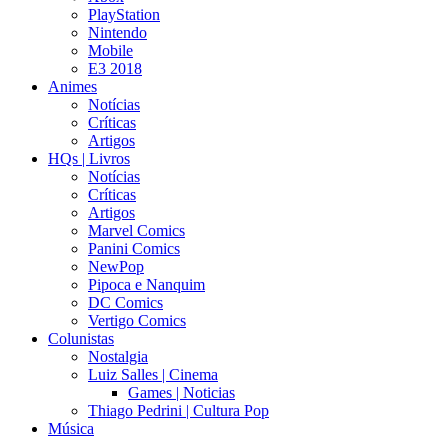
PlayStation
Nintendo
Mobile
E3 2018
Animes
Notícias
Críticas
Artigos
HQs | Livros
Notícias
Críticas
Artigos
Marvel Comics
Panini Comics
NewPop
Pipoca e Nanquim
DC Comics
Vertigo Comics
Colunistas
Nostalgia
Luiz Salles | Cinema
Games | Noticias
Thiago Pedrini | Cultura Pop
Música