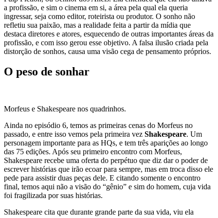
a profissão, e sim o cinema em si, a área pela qual ela queria
ingressar, seja como editor, roteirista ou produtor. O sonho não
refletiu sua paixão, mas a realidade feita a partir da mídia que
destaca diretores e atores, esquecendo de outras importantes áreas da
profissão, e com isso gerou esse objetivo. A falsa ilusão criada pela
distorção de sonhos, causa uma visão cega de pensamento próprios.
O peso de sonhar
Morfeus e Shakespeare nos quadrinhos.
Ainda no episódio 6, temos as primeiras cenas do Morfeus no
passado, e entre isso vemos pela primeira vez
Shakespeare
. Um
personagem importante para as HQs, e tem três aparições ao longo
das 75 edições. Após seu primeiro encontro com Morfeus,
Shakespeare recebe uma oferta do perpétuo que diz dar o poder de
escrever histórias que irão ecoar para sempre, mas em troca disso ele
pede para assistir duas peças dele. E citando somente o encontro
final, temos aqui não a visão do “gênio” e sim do homem, cuja vida
foi fragilizada por suas histórias.
Shakespeare cita que durante grande parte da sua vida, viu ela