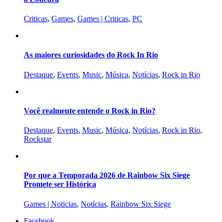
Criticas
,
Games
,
Games | Criticas
,
PC
As maiores curiosidades do Rock In Rio
Destaque
,
Events
,
Music
,
Música
,
Notícias
,
Rock in Rio
Você realmente entende o Rock in Rio?
Destaque
,
Events
,
Music
,
Música
,
Notícias
,
Rock in Rio
,
Rockstar
Por que a Temporada 2026 de Rainbow Six Siege
Promete ser Histórica
Games | Noticias
,
Notícias
,
Rainbow Six Siege
Facebook