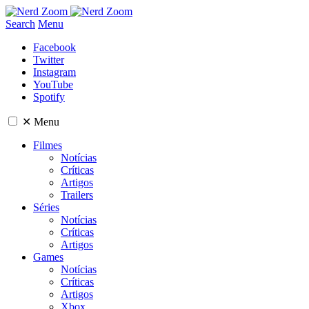
Search
Menu
Facebook
Twitter
Instagram
YouTube
Spotify
✕
Menu
Filmes
Notícias
Críticas
Artigos
Trailers
Séries
Notícias
Críticas
Artigos
Games
Notícias
Críticas
Artigos
Xbox