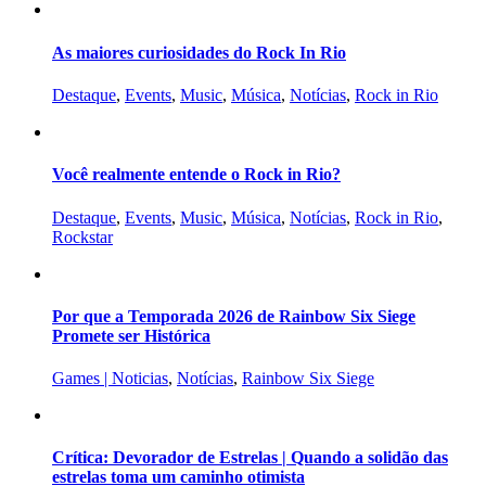
As maiores curiosidades do Rock In Rio
Destaque
,
Events
,
Music
,
Música
,
Notícias
,
Rock in Rio
Você realmente entende o Rock in Rio?
Destaque
,
Events
,
Music
,
Música
,
Notícias
,
Rock in Rio
,
Rockstar
Por que a Temporada 2026 de Rainbow Six Siege
Promete ser Histórica
Games | Noticias
,
Notícias
,
Rainbow Six Siege
Crítica: Devorador de Estrelas | Quando a solidão das
estrelas toma um caminho otimista