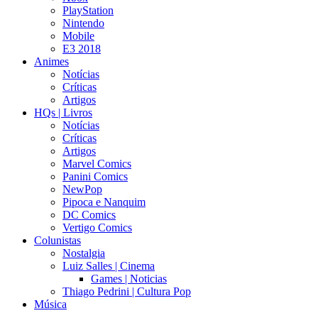
PlayStation
Nintendo
Mobile
E3 2018
Animes
Notícias
Críticas
Artigos
HQs | Livros
Notícias
Críticas
Artigos
Marvel Comics
Panini Comics
NewPop
Pipoca e Nanquim
DC Comics
Vertigo Comics
Colunistas
Nostalgia
Luiz Salles | Cinema
Games | Noticias
Thiago Pedrini | Cultura Pop
Música