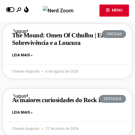
MENU
The Mound: Omen Of Cthulhu | Entre a
CRITICAS
Sobrevivência e a Loucura
LEIA MAIS »
Cheudo Augusto
6 de agosto de 2026
As maiores curiosidades do Rock In Rio
DESTAQUE
LEIA MAIS »
Cheudo Augusto
27 de junho de 2026