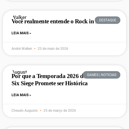
Você realmente entende o Rock in Rio?
DESTAQUE
LEIA MAIS »
André Walker
23 de maio de 2026
Por que a Temporada 2026 de Rainbow
GAMES | NOTICIAS
Six Siege Promete ser Histórica
LEIA MAIS »
Cheudo Augusto
25 de março de 2026