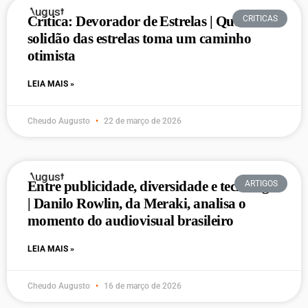
Crítica: Devorador de Estrelas | Quando a
CRITICAS
solidão das estrelas toma um caminho
otimista
LEIA MAIS »
Cheudo Augusto
22 de março de 2026
Entre publicidade, diversidade e tecnologia
ARTIGOS
| Danilo Rowlin, da Meraki, analisa o
momento do audiovisual brasileiro
LEIA MAIS »
Cheudo Augusto
16 de março de 2026