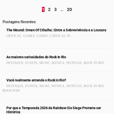
1
2
3
…
20
Postagens Recentes
The Mound: Omen Of Cthulhu | Entre a Sobrevivência e a Loucura
CRITICAS
,
GAMES
,
GAMES | CRITICAS
,
PC
As maiores curiosidades do Rock In Rio
DESTAQUE
,
EVENTS
,
MUSIC
,
MÚSICA
,
NOTÍCIAS
,
ROCK IN RIO
Você realmente entende o Rock in Rio?
DESTAQUE
,
EVENTS
,
MUSIC
,
MÚSICA
,
NOTÍCIAS
,
ROCK IN RIO
,
ROCKSTAR
Por que a Temporada 2026 de Rainbow Six Siege Promete ser
Histórica