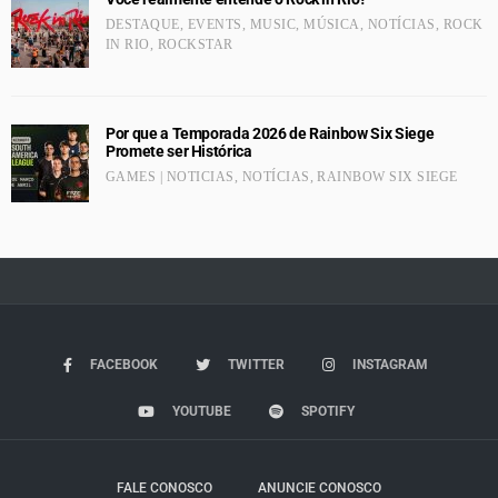
DESTAQUE
,
EVENTS
,
MUSIC
,
MÚSICA
,
NOTÍCIAS
,
ROCK
IN RIO
,
ROCKSTAR
Por que a Temporada 2026 de Rainbow Six Siege
Promete ser Histórica
GAMES | NOTICIAS
,
NOTÍCIAS
,
RAINBOW SIX SIEGE
FACEBOOK
TWITTER
INSTAGRAM
YOUTUBE
SPOTIFY
FALE CONOSCO
ANUNCIE CONOSCO