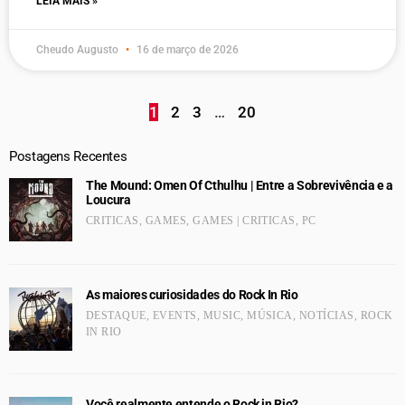
LEIA MAIS »
Cheudo Augusto
16 de março de 2026
1
2
3
…
20
Postagens Recentes
The Mound: Omen Of Cthulhu | Entre a Sobrevivência e a
Loucura
CRITICAS
,
GAMES
,
GAMES | CRITICAS
,
PC
As maiores curiosidades do Rock In Rio
DESTAQUE
,
EVENTS
,
MUSIC
,
MÚSICA
,
NOTÍCIAS
,
ROCK
IN RIO
Você realmente entende o Rock in Rio?