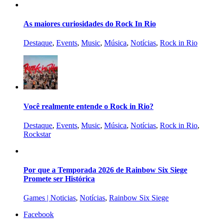
As maiores curiosidades do Rock In Rio
Destaque
,
Events
,
Music
,
Música
,
Notícias
,
Rock in Rio
Você realmente entende o Rock in Rio?
Destaque
,
Events
,
Music
,
Música
,
Notícias
,
Rock in Rio
,
Rockstar
Por que a Temporada 2026 de Rainbow Six Siege
Promete ser Histórica
Games | Noticias
,
Notícias
,
Rainbow Six Siege
Facebook