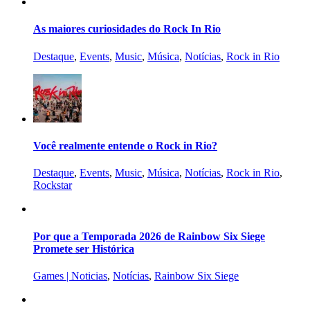
As maiores curiosidades do Rock In Rio
Destaque
,
Events
,
Music
,
Música
,
Notícias
,
Rock in Rio
Você realmente entende o Rock in Rio?
Destaque
,
Events
,
Music
,
Música
,
Notícias
,
Rock in Rio
,
Rockstar
Por que a Temporada 2026 de Rainbow Six Siege
Promete ser Histórica
Games | Noticias
,
Notícias
,
Rainbow Six Siege