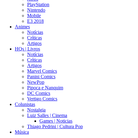
PlayStation
Nintendo
Mobile
E3 2018
Animes
Notícias
Críticas
Artigos
HQs | Livros
Notícias
Críticas
Artigos
Marvel Comics
Panini Comics
NewPop
Pipoca e Nanquim
DC Comics
Vertigo Comics
Colunistas
Nostalgia
Luiz Salles | Cinema
Games | Noticias
Thiago Pedrini | Cultura Pop
Música