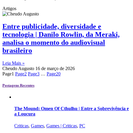
Artigos
Entre publicidade, diversidade e
tecnologia | Danilo Rowlin, da Meraki,
analisa o momento do audiovisual
brasileiro
Leia Mais »
Cheudo Augusto
16 de março de 2026
Page
1
Page
2
Page
3
…
Page
20
Postagens Recentes
The Mound: Omen Of Cthulhu | Entre a Sobrevivência e
a Loucura
Criticas
,
Games
,
Games | Criticas
,
PC