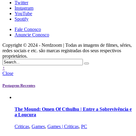
Twitter
Instagram
YouTube
Spotify
Fale Conosco
Anuncie Conosco
Copyright © 2024 - Nerdzoom | Todas as imagens de filmes, séries,
redes sociais e etc. são marcas registradas dos seus respectivos
proprietários.
↑
Close
Postagens Recentes
The Mound: Omen Of Cthulhu | Entre a Sobrevivência e
a Loucura
Criticas
,
Games
,
Games | Criticas
,
PC