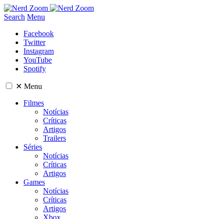
Search
Menu
Facebook
Twitter
Instagram
YouTube
Spotify
✕
Menu
Filmes
Notícias
Críticas
Artigos
Trailers
Séries
Notícias
Críticas
Artigos
Games
Notícias
Críticas
Artigos
Xbox