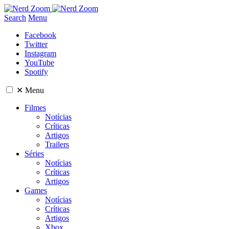
Search
Menu
Facebook
Twitter
Instagram
YouTube
Spotify
✕
Menu
Filmes
Notícias
Críticas
Artigos
Trailers
Séries
Notícias
Críticas
Artigos
Games
Notícias
Críticas
Artigos
Xbox