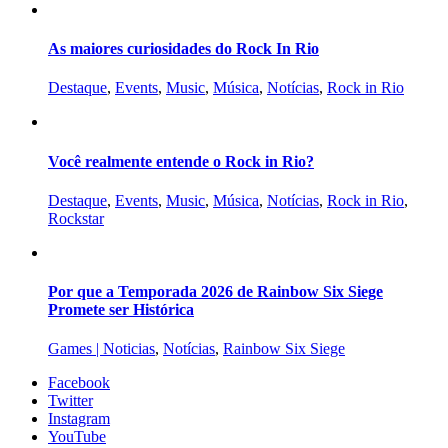
As maiores curiosidades do Rock In Rio
Destaque
,
Events
,
Music
,
Música
,
Notícias
,
Rock in Rio
Você realmente entende o Rock in Rio?
Destaque
,
Events
,
Music
,
Música
,
Notícias
,
Rock in Rio
,
Rockstar
Por que a Temporada 2026 de Rainbow Six Siege
Promete ser Histórica
Games | Noticias
,
Notícias
,
Rainbow Six Siege
Facebook
Twitter
Instagram
YouTube