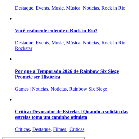
Destaque
,
Events
,
Music
,
Música
,
Notícias
,
Rock in Rio
Você realmente entende o Rock in Rio?
Destaque
,
Events
,
Music
,
Música
,
Notícias
,
Rock in Rio
,
Rockstar
Por que a Temporada 2026 de Rainbow Six Siege
Promete ser Histórica
Games | Noticias
,
Notícias
,
Rainbow Six Siege
Crítica: Devorador de Estrelas | Quando a solidão das
estrelas toma um caminho otimista
Criticas
,
Destaque
,
Filmes | Criticas