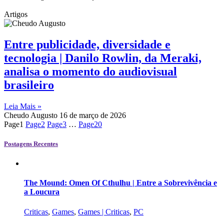
Artigos
Entre publicidade, diversidade e
tecnologia | Danilo Rowlin, da Meraki,
analisa o momento do audiovisual
brasileiro
Leia Mais »
Cheudo Augusto
16 de março de 2026
Page
1
Page
2
Page
3
…
Page
20
Postagens Recentes
The Mound: Omen Of Cthulhu | Entre a Sobrevivência e
a Loucura
Criticas
,
Games
,
Games | Criticas
,
PC