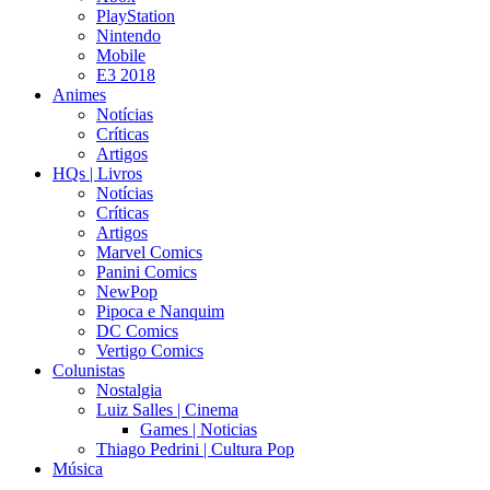
PlayStation
Nintendo
Mobile
E3 2018
Animes
Notícias
Críticas
Artigos
HQs | Livros
Notícias
Críticas
Artigos
Marvel Comics
Panini Comics
NewPop
Pipoca e Nanquim
DC Comics
Vertigo Comics
Colunistas
Nostalgia
Luiz Salles | Cinema
Games | Noticias
Thiago Pedrini | Cultura Pop
Música