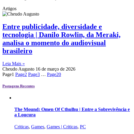
Artigos
Entre publicidade, diversidade e
tecnologia | Danilo Rowlin, da Meraki,
analisa o momento do audiovisual
brasileiro
Leia Mais »
Cheudo Augusto
16 de março de 2026
Page
1
Page
2
Page
3
…
Page
20
Postagens Recentes
The Mound: Omen Of Cthulhu | Entre a Sobrevivência e
a Loucura
Criticas
,
Games
,
Games | Criticas
,
PC