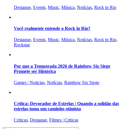
Destaque
,
Events
,
Music
,
Música
,
Notícias
,
Rock in Rio
Você realmente entende o Rock in Rio?
Destaque
,
Events
,
Music
,
Música
,
Notícias
,
Rock in Rio
,
Rockstar
Por que a Temporada 2026 de Rainbow Six Siege
Promete ser Histórica
Games | Noticias
,
Notícias
,
Rainbow Six Siege
Crítica: Devorador de Estrelas | Quando a solidão das
estrelas toma um caminho otimista
Criticas
,
Destaque
,
Filmes | Criticas