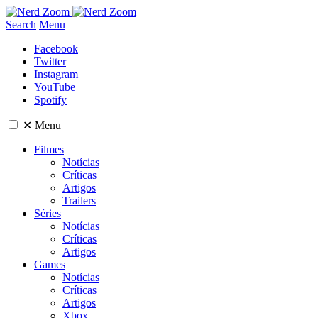
Search
Menu
Facebook
Twitter
Instagram
YouTube
Spotify
✕
Menu
Filmes
Notícias
Críticas
Artigos
Trailers
Séries
Notícias
Críticas
Artigos
Games
Notícias
Críticas
Artigos
Xbox