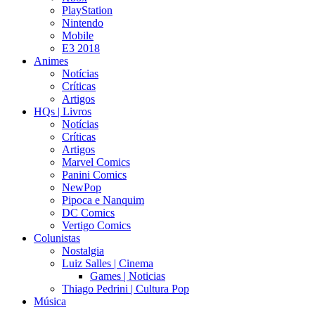
PlayStation
Nintendo
Mobile
E3 2018
Animes
Notícias
Críticas
Artigos
HQs | Livros
Notícias
Críticas
Artigos
Marvel Comics
Panini Comics
NewPop
Pipoca e Nanquim
DC Comics
Vertigo Comics
Colunistas
Nostalgia
Luiz Salles | Cinema
Games | Noticias
Thiago Pedrini | Cultura Pop
Música