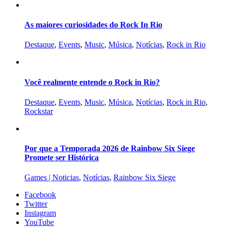
As maiores curiosidades do Rock In Rio
Destaque
,
Events
,
Music
,
Música
,
Notícias
,
Rock in Rio
Você realmente entende o Rock in Rio?
Destaque
,
Events
,
Music
,
Música
,
Notícias
,
Rock in Rio
,
Rockstar
Por que a Temporada 2026 de Rainbow Six Siege
Promete ser Histórica
Games | Noticias
,
Notícias
,
Rainbow Six Siege
Facebook
Twitter
Instagram
YouTube