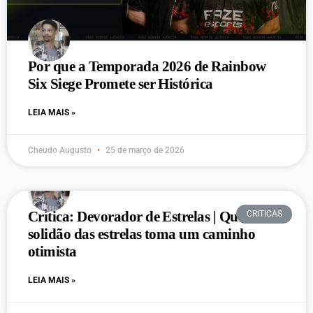
Por que a Temporada 2026 de Rainbow
Six Siege Promete ser Histórica
LEIA MAIS »
Cheudo Augusto
25 de março de 2026
Crítica: Devorador de Estrelas | Quando a
CRITICAS
solidão das estrelas toma um caminho
otimista
LEIA MAIS »