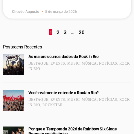
Cheudo Augusto
5 de março de 2026
1
2
3
…
20
Postagens Recentes
As maiores curiosidades do Rock In Rio
DESTAQUE
,
EVENTS
,
MUSIC
,
MÚSICA
,
NOTÍCIAS
,
ROCK
IN RIO
Você realmente entende o Rock in Rio?
DESTAQUE
,
EVENTS
,
MUSIC
,
MÚSICA
,
NOTÍCIAS
,
ROCK
IN RIO
,
ROCKSTAR
Por que a Temporada 2026 de Rainbow Six Siege
Promete ser Histórica