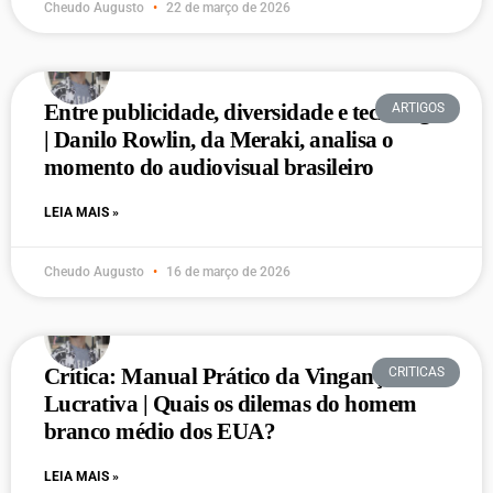
Cheudo Augusto
22 de março de 2026
Entre publicidade, diversidade e tecnologia
ARTIGOS
| Danilo Rowlin, da Meraki, analisa o
momento do audiovisual brasileiro
LEIA MAIS »
Cheudo Augusto
16 de março de 2026
Crítica: Manual Prático da Vingança
CRITICAS
Lucrativa | Quais os dilemas do homem
branco médio dos EUA?
LEIA MAIS »