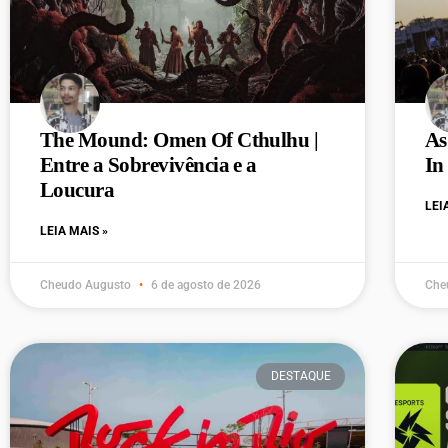
The Mound: Omen Of Cthulhu |
As
Entre a Sobrevivência e a
In
Loucura
LEI
LEIA MAIS »
Cheudo Augusto
6 de agosto de 2026
Che
DESTAQUE