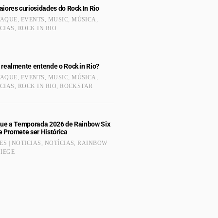
iores curiosidades do Rock In Rio
TAQUE
,
EVENTS
,
MUSIC
,
MÚSICA
,
CIAS
,
ROCK IN RIO
 realmente entende o Rock in Rio?
TAQUE
,
EVENTS
,
MUSIC
,
MÚSICA
,
CIAS
,
ROCK IN RIO
,
ROCKSTAR
que a Temporada 2026 de Rainbow Six
e Promete ser Histórica
S | NOTICIAS
,
NOTÍCIAS
,
RAINBOW
SIEGE