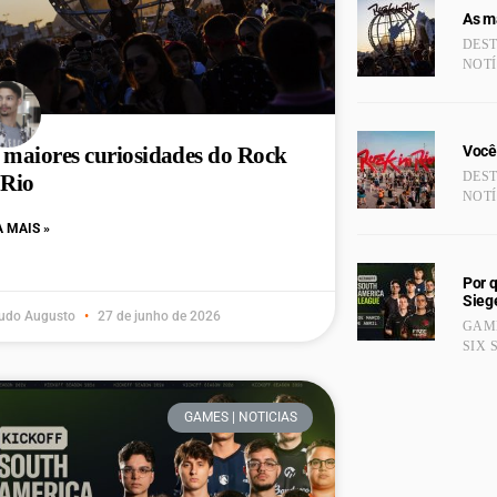
As ma
DES
NOTÍ
Você
 maiores curiosidades do Rock
DES
 Rio
NOTÍ
A MAIS »
Por 
Sieg
udo Augusto
27 de junho de 2026
GAME
SIX 
GAMES | NOTICIAS