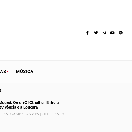
TAS
MÚSICA
s
Mound: Omen Of Cthulhu | Entre a
evivência e a Loucura
ICAS
,
GAMES
,
GAMES | CRITICAS
,
PC