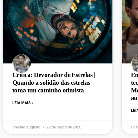
Crítica: Devorador de Estrelas |
En
Quando a solidão das estrelas
te
toma um caminho otimista
Me
au
LEIA MAIS »
LEI
Cheudo Augusto
22 de março de 2026
Che