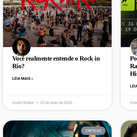
Você realmente entende o Rock in
Po
Rio?
Ra
Hi
LEIA MAIS »
LEI
André Walker
23 de maio de 2026
Che
CRITICAS