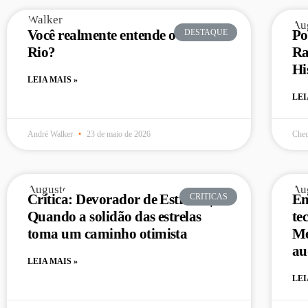
Você realmente entende o Rock in
Po
DESTAQUE
Rio?
Ra
Hi
LEIA MAIS »
LEI
André Walker
23 de maio de 2026
Che
Crítica: Devorador de Estrelas |
En
CRITICAS
Quando a solidão das estrelas
te
toma um caminho otimista
Me
au
LEIA MAIS »
LEI