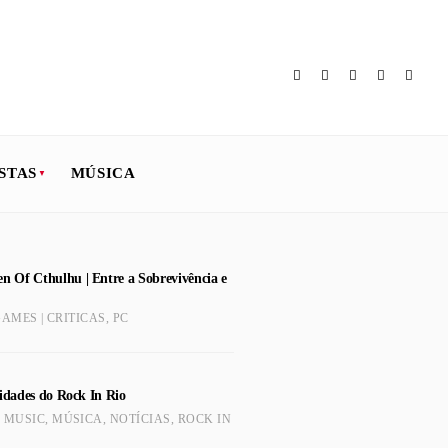
STAS
MÚSICA
Of Cthulhu | Entre a Sobrevivência e
AMES | CRITICAS
,
PC
sidades do Rock In Rio
,
MUSIC
,
MÚSICA
,
NOTÍCIAS
,
ROCK IN