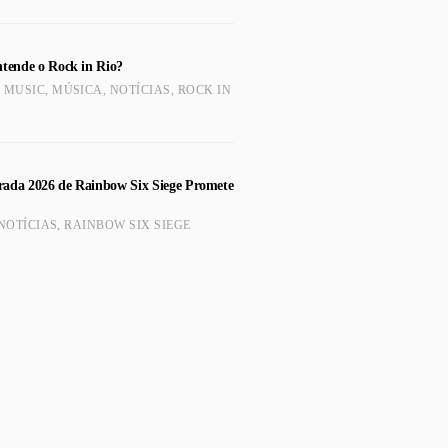
ntende o Rock in Rio?
,
MUSIC
,
MÚSICA
,
NOTÍCIAS
,
ROCK IN
ada 2026 de Rainbow Six Siege Promete
NOTÍCIAS
,
RAINBOW SIX SIEGE