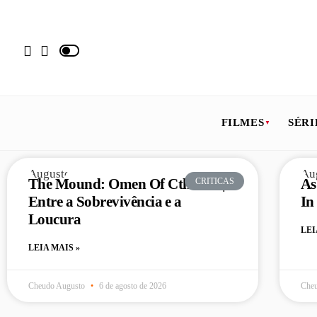
FILMES
SÉRI
The Mound: Omen Of Cthulhu |
As
CRITICAS
Entre a Sobrevivência e a
In
Loucura
LEI
LEIA MAIS »
Cheudo Augusto
6 de agosto de 2026
Che