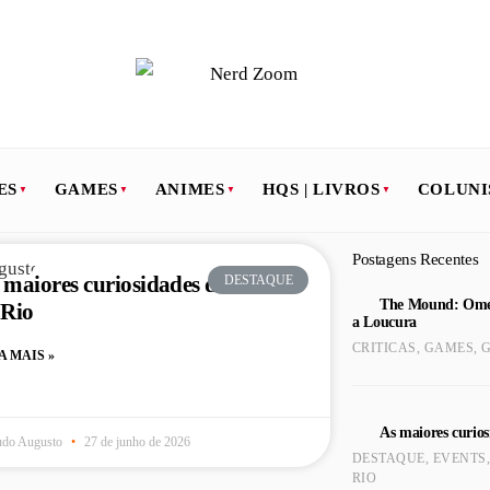
ES
GAMES
ANIMES
HQS | LIVROS
COLUNI
Postagens Recentes
 maiores curiosidades do Rock
DESTAQUE
The Mound: Omen 
 Rio
a Loucura
CRITICAS
,
GAMES
,
G
A MAIS »
As maiores curio
udo Augusto
27 de junho de 2026
DESTAQUE
,
EVENTS
RIO