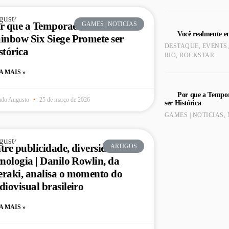
r que a Temporada 2026 de
GAMES | NOTICIAS
Você realmente e
inbow Six Siege Promete ser
DESTAQUE
,
EVENTS
stórica
RIO
,
ROCKSTAR
A MAIS »
Por que a Tempor
udo Augusto
25 de março de 2026
ser Histórica
GAMES | NOTICIAS
,
tre publicidade, diversidade e
ARTIGOS
cnologia | Danilo Rowlin, da
raki, analisa o momento do
diovisual brasileiro
A MAIS »