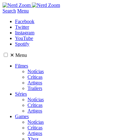
Search
Menu
Facebook
Twitter
Instagram
YouTube
Spotify
✕
Menu
Filmes
Notícias
Críticas
Artigos
Trailers
Séries
Notícias
Críticas
Artigos
Games
Notícias
Críticas
Artigos
Xbox