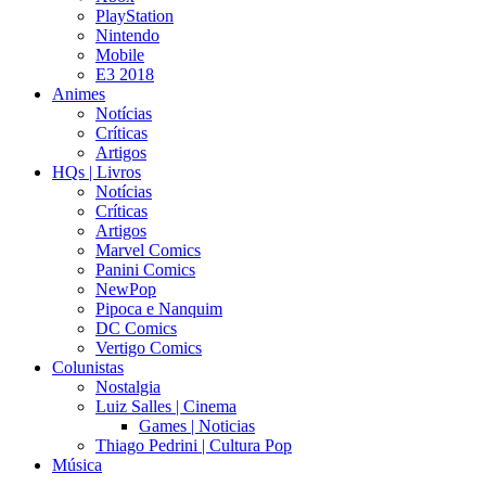
PlayStation
Nintendo
Mobile
E3 2018
Animes
Notícias
Críticas
Artigos
HQs | Livros
Notícias
Críticas
Artigos
Marvel Comics
Panini Comics
NewPop
Pipoca e Nanquim
DC Comics
Vertigo Comics
Colunistas
Nostalgia
Luiz Salles | Cinema
Games | Noticias
Thiago Pedrini | Cultura Pop
Música