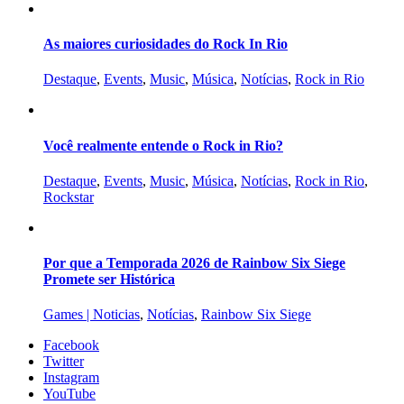
As maiores curiosidades do Rock In Rio
Destaque
,
Events
,
Music
,
Música
,
Notícias
,
Rock in Rio
Você realmente entende o Rock in Rio?
Destaque
,
Events
,
Music
,
Música
,
Notícias
,
Rock in Rio
,
Rockstar
Por que a Temporada 2026 de Rainbow Six Siege
Promete ser Histórica
Games | Noticias
,
Notícias
,
Rainbow Six Siege
Facebook
Twitter
Instagram
YouTube