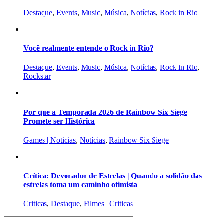
Destaque
,
Events
,
Music
,
Música
,
Notícias
,
Rock in Rio
Você realmente entende o Rock in Rio?
Destaque
,
Events
,
Music
,
Música
,
Notícias
,
Rock in Rio
,
Rockstar
Por que a Temporada 2026 de Rainbow Six Siege
Promete ser Histórica
Games | Noticias
,
Notícias
,
Rainbow Six Siege
Crítica: Devorador de Estrelas | Quando a solidão das
estrelas toma um caminho otimista
Criticas
,
Destaque
,
Filmes | Criticas