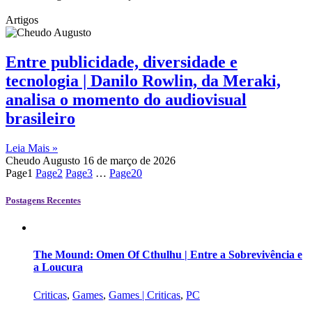
Artigos
Entre publicidade, diversidade e
tecnologia | Danilo Rowlin, da Meraki,
analisa o momento do audiovisual
brasileiro
Leia Mais »
Cheudo Augusto
16 de março de 2026
Page
1
Page
2
Page
3
…
Page
20
Postagens Recentes
The Mound: Omen Of Cthulhu | Entre a Sobrevivência e
a Loucura
Criticas
,
Games
,
Games | Criticas
,
PC