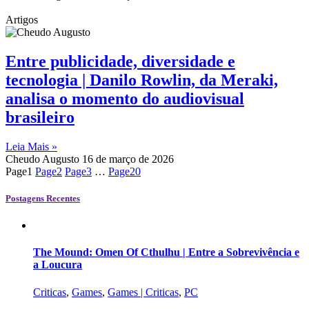
Artigos
Entre publicidade, diversidade e
tecnologia | Danilo Rowlin, da Meraki,
analisa o momento do audiovisual
brasileiro
Leia Mais »
Cheudo Augusto
16 de março de 2026
Page
1
Page
2
Page
3
…
Page
20
Postagens Recentes
The Mound: Omen Of Cthulhu | Entre a Sobrevivência e
a Loucura
Criticas
,
Games
,
Games | Criticas
,
PC