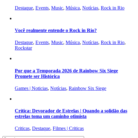
Destaque
,
Events
,
Music
,
Música
,
Notícias
,
Rock in Rio
Você realmente entende o Rock in Rio?
Destaque
,
Events
,
Music
,
Música
,
Notícias
,
Rock in Rio
,
Rockstar
Por que a Temporada 2026 de Rainbow Six Siege
Promete ser Histórica
Games | Noticias
,
Notícias
,
Rainbow Six Siege
Crítica: Devorador de Estrelas | Quando a solidão das
estrelas toma um caminho otimista
Criticas
,
Destaque
,
Filmes | Criticas