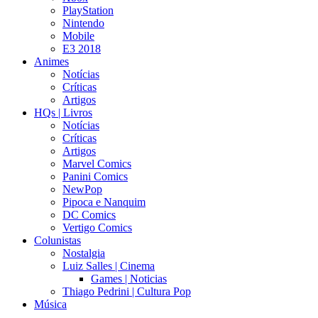
PlayStation
Nintendo
Mobile
E3 2018
Animes
Notícias
Críticas
Artigos
HQs | Livros
Notícias
Críticas
Artigos
Marvel Comics
Panini Comics
NewPop
Pipoca e Nanquim
DC Comics
Vertigo Comics
Colunistas
Nostalgia
Luiz Salles | Cinema
Games | Noticias
Thiago Pedrini | Cultura Pop
Música