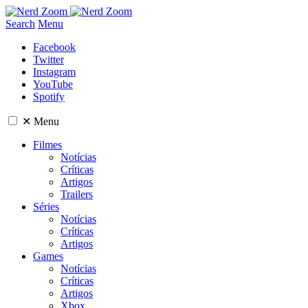
Search
Menu
Facebook
Twitter
Instagram
YouTube
Spotify
✕
Menu
Filmes
Notícias
Críticas
Artigos
Trailers
Séries
Notícias
Críticas
Artigos
Games
Notícias
Críticas
Artigos
Xbox