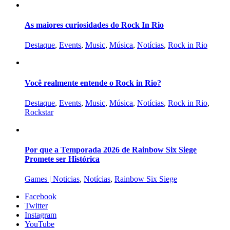
As maiores curiosidades do Rock In Rio
Destaque
,
Events
,
Music
,
Música
,
Notícias
,
Rock in Rio
Você realmente entende o Rock in Rio?
Destaque
,
Events
,
Music
,
Música
,
Notícias
,
Rock in Rio
,
Rockstar
Por que a Temporada 2026 de Rainbow Six Siege
Promete ser Histórica
Games | Noticias
,
Notícias
,
Rainbow Six Siege
Facebook
Twitter
Instagram
YouTube