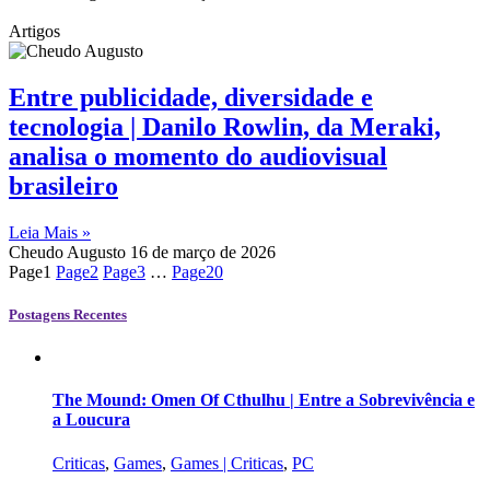
Artigos
Entre publicidade, diversidade e
tecnologia | Danilo Rowlin, da Meraki,
analisa o momento do audiovisual
brasileiro
Leia Mais »
Cheudo Augusto
16 de março de 2026
Page
1
Page
2
Page
3
…
Page
20
Postagens Recentes
The Mound: Omen Of Cthulhu | Entre a Sobrevivência e
a Loucura
Criticas
,
Games
,
Games | Criticas
,
PC