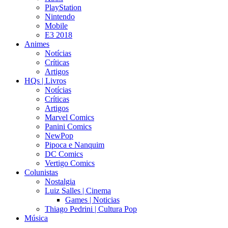
PlayStation
Nintendo
Mobile
E3 2018
Animes
Notícias
Críticas
Artigos
HQs | Livros
Notícias
Críticas
Artigos
Marvel Comics
Panini Comics
NewPop
Pipoca e Nanquim
DC Comics
Vertigo Comics
Colunistas
Nostalgia
Luiz Salles | Cinema
Games | Noticias
Thiago Pedrini | Cultura Pop
Música