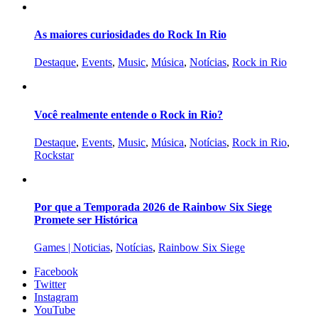
As maiores curiosidades do Rock In Rio
Destaque
,
Events
,
Music
,
Música
,
Notícias
,
Rock in Rio
Você realmente entende o Rock in Rio?
Destaque
,
Events
,
Music
,
Música
,
Notícias
,
Rock in Rio
,
Rockstar
Por que a Temporada 2026 de Rainbow Six Siege
Promete ser Histórica
Games | Noticias
,
Notícias
,
Rainbow Six Siege
Facebook
Twitter
Instagram
YouTube