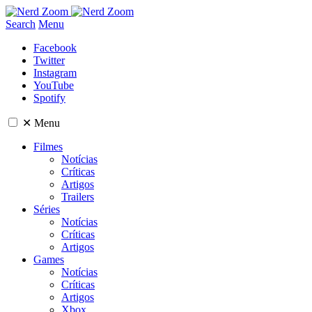
Search
Menu
Facebook
Twitter
Instagram
YouTube
Spotify
✕
Menu
Filmes
Notícias
Críticas
Artigos
Trailers
Séries
Notícias
Críticas
Artigos
Games
Notícias
Críticas
Artigos
Xbox