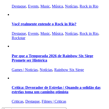
Destaque
,
Events
,
Music
,
Música
,
Notícias
,
Rock in Rio
Você realmente entende o Rock in Rio?
Destaque
,
Events
,
Music
,
Música
,
Notícias
,
Rock in Rio
,
Rockstar
Por que a Temporada 2026 de Rainbow Six Siege
Promete ser Histórica
Games | Noticias
,
Notícias
,
Rainbow Six Siege
Crítica: Devorador de Estrelas | Quando a solidão das
estrelas toma um caminho otimista
Criticas
,
Destaque
,
Filmes | Criticas