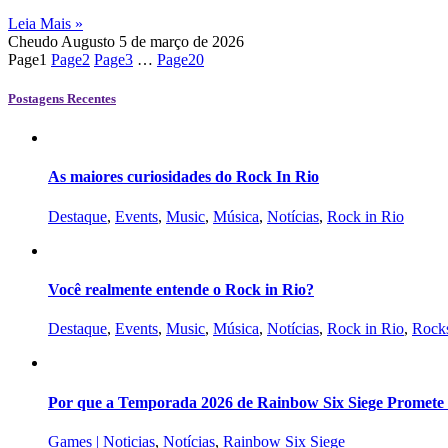
Leia Mais »
Cheudo Augusto
5 de março de 2026
Page
1
Page
2
Page
3
…
Page
20
Postagens Recentes
As maiores curiosidades do Rock In Rio
Destaque
,
Events
,
Music
,
Música
,
Notícias
,
Rock in Rio
Você realmente entende o Rock in Rio?
Destaque
,
Events
,
Music
,
Música
,
Notícias
,
Rock in Rio
,
Rocks
Por que a Temporada 2026 de Rainbow Six Siege Promete s
Games | Noticias
,
Notícias
,
Rainbow Six Siege