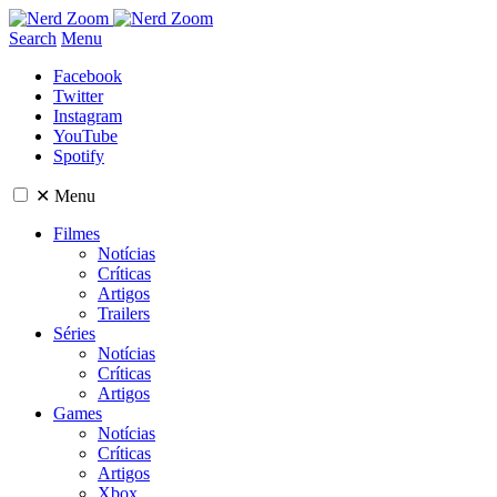
Search
Menu
Facebook
Twitter
Instagram
YouTube
Spotify
✕
Menu
Filmes
Notícias
Críticas
Artigos
Trailers
Séries
Notícias
Críticas
Artigos
Games
Notícias
Críticas
Artigos
Xbox