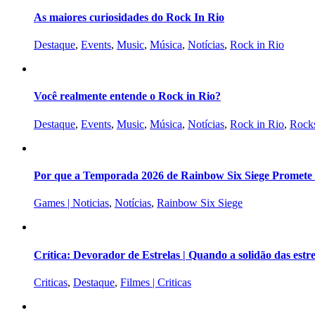
As maiores curiosidades do Rock In Rio
Destaque
,
Events
,
Music
,
Música
,
Notícias
,
Rock in Rio
Você realmente entende o Rock in Rio?
Destaque
,
Events
,
Music
,
Música
,
Notícias
,
Rock in Rio
,
Rocks
Por que a Temporada 2026 de Rainbow Six Siege Promete s
Games | Noticias
,
Notícias
,
Rainbow Six Siege
Crítica: Devorador de Estrelas | Quando a solidão das est
Criticas
,
Destaque
,
Filmes | Criticas