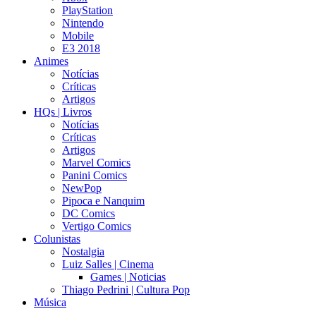
PlayStation
Nintendo
Mobile
E3 2018
Animes
Notícias
Críticas
Artigos
HQs | Livros
Notícias
Críticas
Artigos
Marvel Comics
Panini Comics
NewPop
Pipoca e Nanquim
DC Comics
Vertigo Comics
Colunistas
Nostalgia
Luiz Salles | Cinema
Games | Noticias
Thiago Pedrini | Cultura Pop
Música