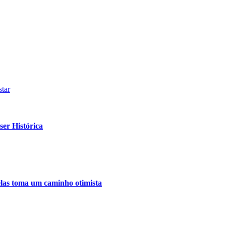
tar
er Histórica
relas toma um caminho otimista