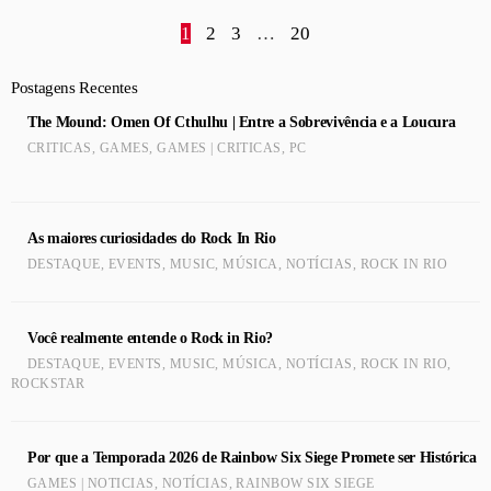
1
2
3
…
20
Postagens Recentes
The Mound: Omen Of Cthulhu | Entre a Sobrevivência e a Loucura
CRITICAS
,
GAMES
,
GAMES | CRITICAS
,
PC
As maiores curiosidades do Rock In Rio
DESTAQUE
,
EVENTS
,
MUSIC
,
MÚSICA
,
NOTÍCIAS
,
ROCK IN RIO
Você realmente entende o Rock in Rio?
DESTAQUE
,
EVENTS
,
MUSIC
,
MÚSICA
,
NOTÍCIAS
,
ROCK IN RIO
,
ROCKSTAR
Por que a Temporada 2026 de Rainbow Six Siege Promete ser Histórica
GAMES | NOTICIAS
,
NOTÍCIAS
,
RAINBOW SIX SIEGE