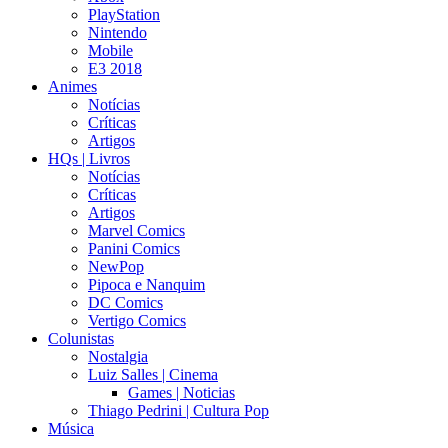
PlayStation
Nintendo
Mobile
E3 2018
Animes
Notícias
Críticas
Artigos
HQs | Livros
Notícias
Críticas
Artigos
Marvel Comics
Panini Comics
NewPop
Pipoca e Nanquim
DC Comics
Vertigo Comics
Colunistas
Nostalgia
Luiz Salles | Cinema
Games | Noticias
Thiago Pedrini | Cultura Pop
Música