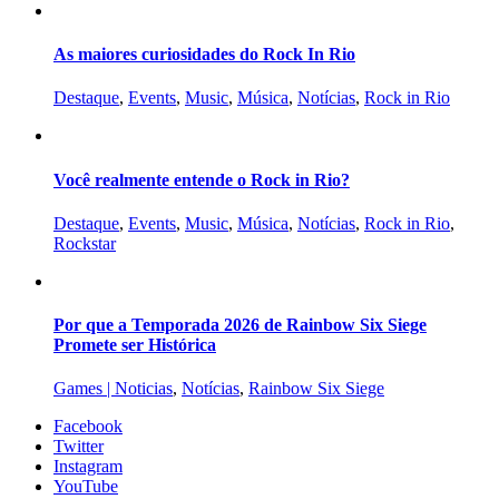
As maiores curiosidades do Rock In Rio
Destaque
,
Events
,
Music
,
Música
,
Notícias
,
Rock in Rio
Você realmente entende o Rock in Rio?
Destaque
,
Events
,
Music
,
Música
,
Notícias
,
Rock in Rio
,
Rockstar
Por que a Temporada 2026 de Rainbow Six Siege
Promete ser Histórica
Games | Noticias
,
Notícias
,
Rainbow Six Siege
Facebook
Twitter
Instagram
YouTube