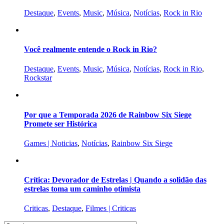
Destaque
,
Events
,
Music
,
Música
,
Notícias
,
Rock in Rio
Você realmente entende o Rock in Rio?
Destaque
,
Events
,
Music
,
Música
,
Notícias
,
Rock in Rio
,
Rockstar
Por que a Temporada 2026 de Rainbow Six Siege
Promete ser Histórica
Games | Noticias
,
Notícias
,
Rainbow Six Siege
Crítica: Devorador de Estrelas | Quando a solidão das
estrelas toma um caminho otimista
Criticas
,
Destaque
,
Filmes | Criticas