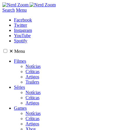
Search
Menu
Facebook
Twitter
Instagram
YouTube
Spotify
✕
Menu
Filmes
Notícias
Críticas
Artigos
Trailers
Séries
Notícias
Críticas
Artigos
Games
Notícias
Críticas
Artigos
Xbox