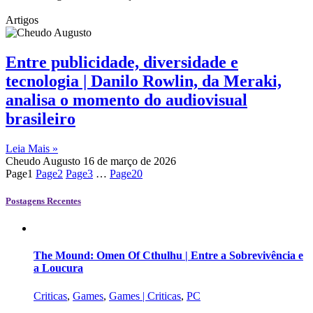
Artigos
Entre publicidade, diversidade e
tecnologia | Danilo Rowlin, da Meraki,
analisa o momento do audiovisual
brasileiro
Leia Mais »
Cheudo Augusto
16 de março de 2026
Page
1
Page
2
Page
3
…
Page
20
Postagens Recentes
The Mound: Omen Of Cthulhu | Entre a Sobrevivência e
a Loucura
Criticas
,
Games
,
Games | Criticas
,
PC