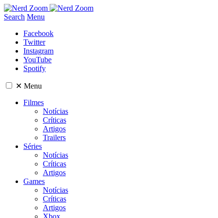
Search
Menu
Facebook
Twitter
Instagram
YouTube
Spotify
✕
Menu
Filmes
Notícias
Críticas
Artigos
Trailers
Séries
Notícias
Críticas
Artigos
Games
Notícias
Críticas
Artigos
Xbox