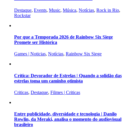
Destaque
,
Events
,
Music
,
Música
,
Notícias
,
Rock in Rio
,
Rockstar
Por que a Temporada 2026 de Rainbow Six Siege
Promete ser Histórica
Games | Noticias
,
Notícias
,
Rainbow Six Siege
Crítica: Devorador de Estrelas | Quando a solidão das
estrelas toma um caminho otimista
Criticas
,
Destaque
,
Filmes | Criticas
Entre publicidade, diversidade e tecnologia | Danilo
Rowlin, da Meraki, analisa o momento do audiovisual
brasileiro