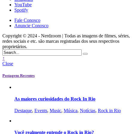
YouTube
Spotify
Fale Conosco
Anuncie Conosco
Copyright © 2024 - Nerdzoom | Todas as imagens de filmes, séries,
redes sociais e etc. são marcas registradas dos seus respectivos
proprietários.
↑
Close
Postagens Recentes
As maiores curiosidades do Rock In Rio
Destaque
,
Events
,
Music
,
Música
,
Notícias
,
Rock in Rio
Você realmente entende o Rock in Rio?