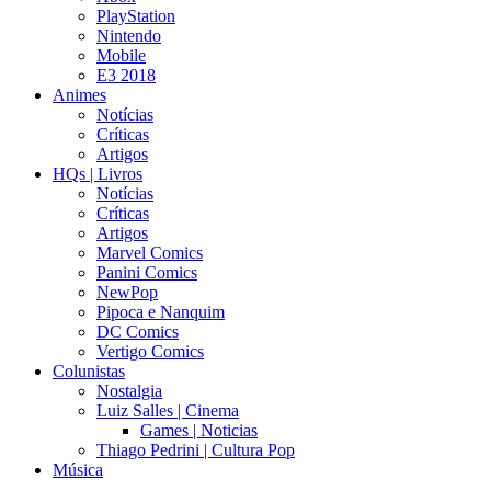
PlayStation
Nintendo
Mobile
E3 2018
Animes
Notícias
Críticas
Artigos
HQs | Livros
Notícias
Críticas
Artigos
Marvel Comics
Panini Comics
NewPop
Pipoca e Nanquim
DC Comics
Vertigo Comics
Colunistas
Nostalgia
Luiz Salles | Cinema
Games | Noticias
Thiago Pedrini | Cultura Pop
Música