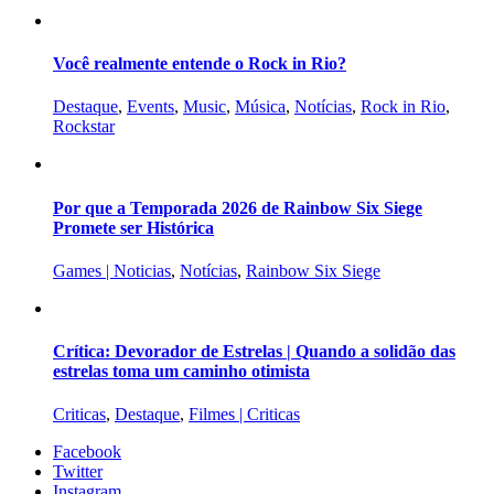
Você realmente entende o Rock in Rio?
Destaque
,
Events
,
Music
,
Música
,
Notícias
,
Rock in Rio
,
Rockstar
Por que a Temporada 2026 de Rainbow Six Siege
Promete ser Histórica
Games | Noticias
,
Notícias
,
Rainbow Six Siege
Crítica: Devorador de Estrelas | Quando a solidão das
estrelas toma um caminho otimista
Criticas
,
Destaque
,
Filmes | Criticas
Facebook
Twitter
Instagram