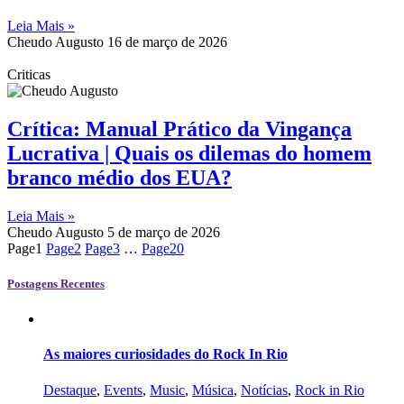
Leia Mais »
Cheudo Augusto
16 de março de 2026
Criticas
Crítica: Manual Prático da Vingança
Lucrativa | Quais os dilemas do homem
branco médio dos EUA?
Leia Mais »
Cheudo Augusto
5 de março de 2026
Page
1
Page
2
Page
3
…
Page
20
Postagens Recentes
As maiores curiosidades do Rock In Rio
Destaque
,
Events
,
Music
,
Música
,
Notícias
,
Rock in Rio