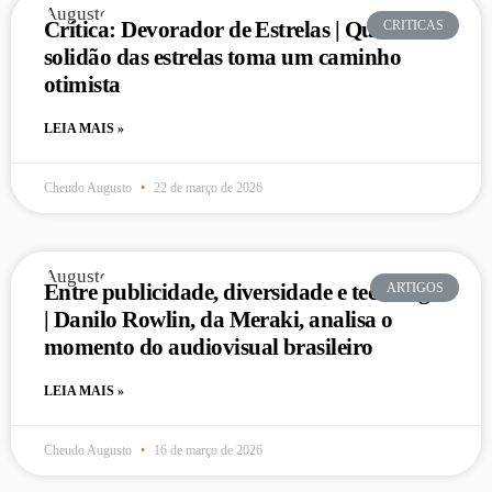
Crítica: Devorador de Estrelas | Quando a
CRITICAS
solidão das estrelas toma um caminho
otimista
LEIA MAIS »
Cheudo Augusto
22 de março de 2026
Entre publicidade, diversidade e tecnologia
ARTIGOS
| Danilo Rowlin, da Meraki, analisa o
momento do audiovisual brasileiro
LEIA MAIS »
Cheudo Augusto
16 de março de 2026