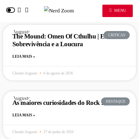
MENU
The Mound: Omen Of Cthulhu | Entre a
CRITICAS
Sobrevivência e a Loucura
LEIA MAIS »
Cheudo Augusto
6 de agosto de 2026
As maiores curiosidades do Rock In Rio
DESTAQUE
LEIA MAIS »
Cheudo Augusto
27 de junho de 2026