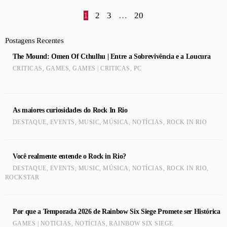
1
2
3
…
20
Postagens Recentes
The Mound: Omen Of Cthulhu | Entre a Sobrevivência e a Loucura
CRITICAS
,
GAMES
,
GAMES | CRITICAS
,
PC
As maiores curiosidades do Rock In Rio
DESTAQUE
,
EVENTS
,
MUSIC
,
MÚSICA
,
NOTÍCIAS
,
ROCK IN RIO
Você realmente entende o Rock in Rio?
DESTAQUE
,
EVENTS
,
MUSIC
,
MÚSICA
,
NOTÍCIAS
,
ROCK IN RIO
,
ROCKSTAR
Por que a Temporada 2026 de Rainbow Six Siege Promete ser Histórica
GAMES | NOTICIAS
,
NOTÍCIAS
,
RAINBOW SIX SIEGE