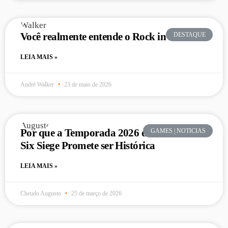
Você realmente entende o Rock in Rio?
DESTAQUE
LEIA MAIS »
André Walker
23 de maio de 2026
Por que a Temporada 2026 de Rainbow
GAMES | NOTICIAS
Six Siege Promete ser Histórica
LEIA MAIS »
Cheudo Augusto
25 de março de 2026