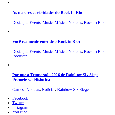
As maiores curiosidades do Rock In Rio
Destaque
,
Events
,
Music
,
Música
,
Notícias
,
Rock in Rio
Você realmente entende o Rock in Rio?
Destaque
,
Events
,
Music
,
Música
,
Notícias
,
Rock in Rio
,
Rockstar
Por que a Temporada 2026 de Rainbow Six Siege
Promete ser Histórica
Games | Noticias
,
Notícias
,
Rainbow Six Siege
Facebook
Twitter
Instagram
YouTube