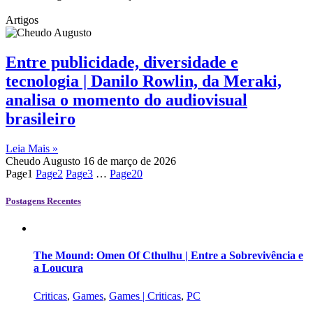
Artigos
Entre publicidade, diversidade e
tecnologia | Danilo Rowlin, da Meraki,
analisa o momento do audiovisual
brasileiro
Leia Mais »
Cheudo Augusto
16 de março de 2026
Page
1
Page
2
Page
3
…
Page
20
Postagens Recentes
The Mound: Omen Of Cthulhu | Entre a Sobrevivência e
a Loucura
Criticas
,
Games
,
Games | Criticas
,
PC