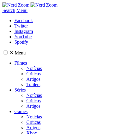
Search
Menu
Facebook
Twitter
Instagram
YouTube
Spotify
✕
Menu
Filmes
Notícias
Críticas
Artigos
Trailers
Séries
Notícias
Críticas
Artigos
Games
Notícias
Críticas
Artigos
Xbox