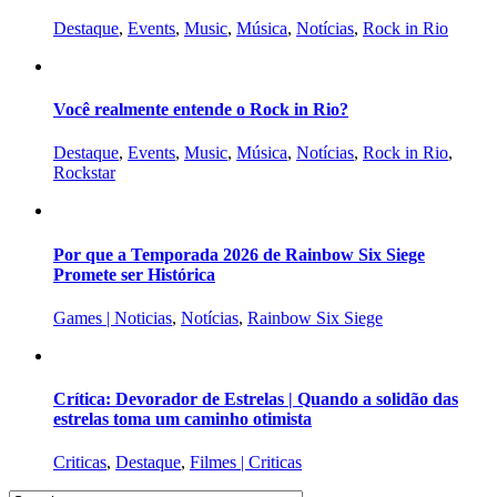
Destaque
,
Events
,
Music
,
Música
,
Notícias
,
Rock in Rio
Você realmente entende o Rock in Rio?
Destaque
,
Events
,
Music
,
Música
,
Notícias
,
Rock in Rio
,
Rockstar
Por que a Temporada 2026 de Rainbow Six Siege
Promete ser Histórica
Games | Noticias
,
Notícias
,
Rainbow Six Siege
Crítica: Devorador de Estrelas | Quando a solidão das
estrelas toma um caminho otimista
Criticas
,
Destaque
,
Filmes | Criticas