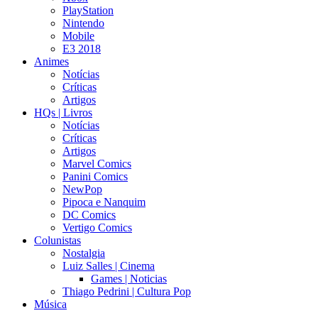
PlayStation
Nintendo
Mobile
E3 2018
Animes
Notícias
Críticas
Artigos
HQs | Livros
Notícias
Críticas
Artigos
Marvel Comics
Panini Comics
NewPop
Pipoca e Nanquim
DC Comics
Vertigo Comics
Colunistas
Nostalgia
Luiz Salles | Cinema
Games | Noticias
Thiago Pedrini | Cultura Pop
Música