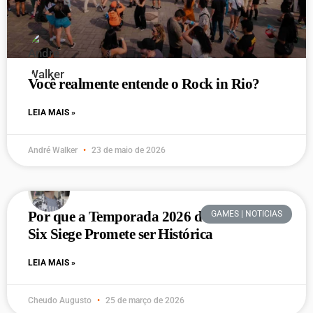
Você realmente entende o Rock in Rio?
LEIA MAIS »
André Walker
23 de maio de 2026
Por que a Temporada 2026 de Rainbow
GAMES | NOTICIAS
Six Siege Promete ser Histórica
LEIA MAIS »
Cheudo Augusto
25 de março de 2026