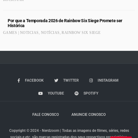
Por que a Temporada 2026 de Rainbow Six Siege Promete ser
Histórica
GAMES | NOTICIAS
,
NOTÍCIAS
,
RAINBOW SIX SIEGE
FACEBOOK
TWITTER
INSTAGRAM
YOUTUBE
SPOTIFY
FALE CONOSCO
ANUNCIE CONOSCO
Copyright © 2024 - Nerdzoom | Todas as imagens de filmes, séries, redes
sociais e etc. são marcas registradas dos seus respectivos proprietários.