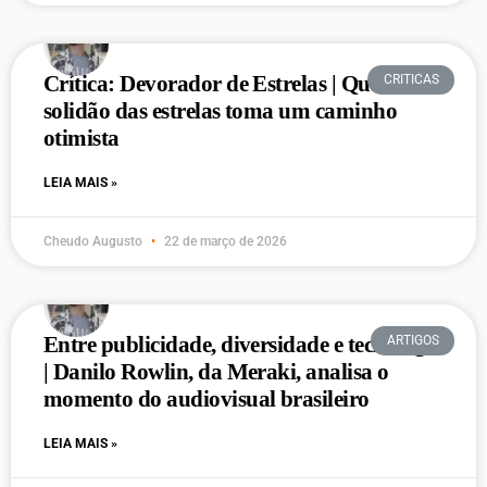
Crítica: Devorador de Estrelas | Quando a
CRITICAS
solidão das estrelas toma um caminho
otimista
LEIA MAIS »
Cheudo Augusto
22 de março de 2026
Entre publicidade, diversidade e tecnologia
ARTIGOS
| Danilo Rowlin, da Meraki, analisa o
momento do audiovisual brasileiro
LEIA MAIS »