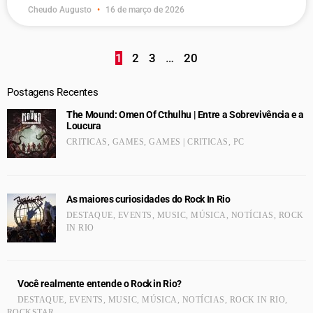
Cheudo Augusto
16 de março de 2026
1
2
3
…
20
Postagens Recentes
The Mound: Omen Of Cthulhu | Entre a Sobrevivência e a
Loucura
CRITICAS
,
GAMES
,
GAMES | CRITICAS
,
PC
As maiores curiosidades do Rock In Rio
DESTAQUE
,
EVENTS
,
MUSIC
,
MÚSICA
,
NOTÍCIAS
,
ROCK
IN RIO
Você realmente entende o Rock in Rio?
DESTAQUE
,
EVENTS
,
MUSIC
,
MÚSICA
,
NOTÍCIAS
,
ROCK IN RIO
,
ROCKSTAR