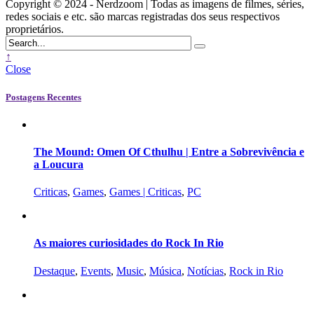
Copyright © 2024 - Nerdzoom | Todas as imagens de filmes, séries,
redes sociais e etc. são marcas registradas dos seus respectivos
proprietários.
↑
Close
Postagens Recentes
The Mound: Omen Of Cthulhu | Entre a Sobrevivência e
a Loucura
Criticas
,
Games
,
Games | Criticas
,
PC
As maiores curiosidades do Rock In Rio
Destaque
,
Events
,
Music
,
Música
,
Notícias
,
Rock in Rio