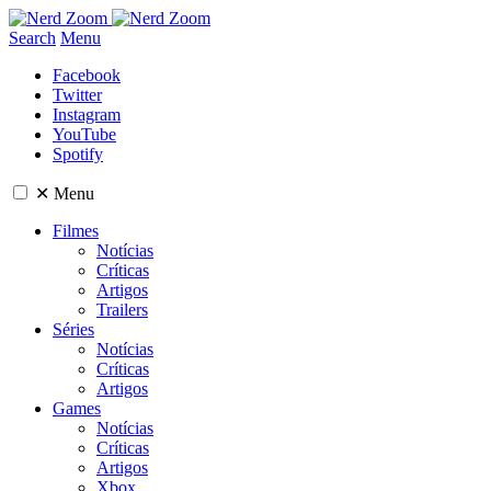
Search
Menu
Facebook
Twitter
Instagram
YouTube
Spotify
✕
Menu
Filmes
Notícias
Críticas
Artigos
Trailers
Séries
Notícias
Críticas
Artigos
Games
Notícias
Críticas
Artigos
Xbox