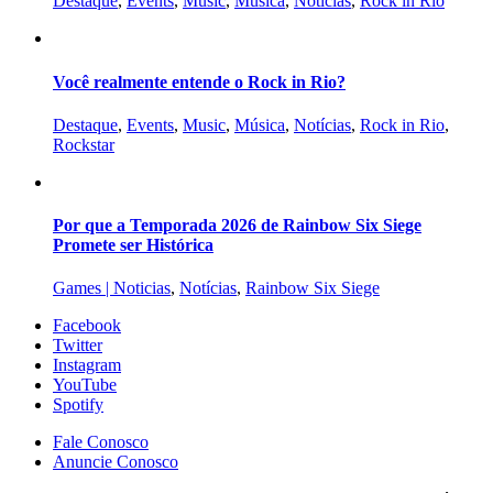
Destaque
,
Events
,
Music
,
Música
,
Notícias
,
Rock in Rio
Você realmente entende o Rock in Rio?
Destaque
,
Events
,
Music
,
Música
,
Notícias
,
Rock in Rio
,
Rockstar
Por que a Temporada 2026 de Rainbow Six Siege
Promete ser Histórica
Games | Noticias
,
Notícias
,
Rainbow Six Siege
Facebook
Twitter
Instagram
YouTube
Spotify
Fale Conosco
Anuncie Conosco