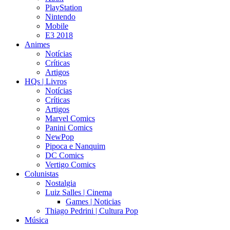
PlayStation
Nintendo
Mobile
E3 2018
Animes
Notícias
Críticas
Artigos
HQs | Livros
Notícias
Críticas
Artigos
Marvel Comics
Panini Comics
NewPop
Pipoca e Nanquim
DC Comics
Vertigo Comics
Colunistas
Nostalgia
Luiz Salles | Cinema
Games | Noticias
Thiago Pedrini | Cultura Pop
Música