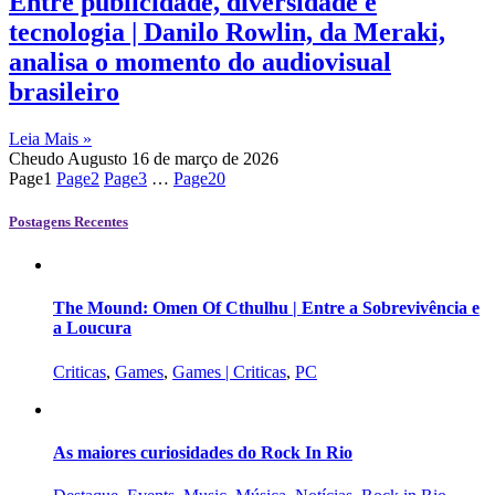
Entre publicidade, diversidade e
tecnologia | Danilo Rowlin, da Meraki,
analisa o momento do audiovisual
brasileiro
Leia Mais »
Cheudo Augusto
16 de março de 2026
Page
1
Page
2
Page
3
…
Page
20
Postagens Recentes
The Mound: Omen Of Cthulhu | Entre a Sobrevivência e
a Loucura
Criticas
,
Games
,
Games | Criticas
,
PC
As maiores curiosidades do Rock In Rio