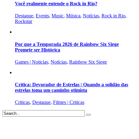
Você realmente entende o Rock in Rio?
Destaque
,
Events
,
Music
,
Música
,
Notícias
,
Rock in Rio
,
Rockstar
Por que a Temporada 2026 de Rainbow Six Siege
Promete ser Histórica
Games | Noticias
,
Notícias
,
Rainbow Six Siege
Crítica: Devorador de Estrelas | Quando a solidão das
estrelas toma um caminho otimista
Criticas
,
Destaque
,
Filmes | Criticas