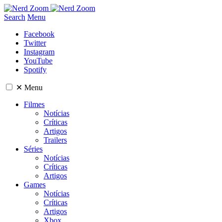
Search
Menu
Facebook
Twitter
Instagram
YouTube
Spotify
✕
Menu
Filmes
Notícias
Críticas
Artigos
Trailers
Séries
Notícias
Críticas
Artigos
Games
Notícias
Críticas
Artigos
Xbox