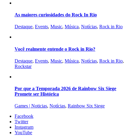
As maiores curiosidades do Rock In Rio
Destaque
,
Events
,
Music
,
Música
,
Notícias
,
Rock in Rio
Você realmente entende o Rock in Rio?
Destaque
,
Events
,
Music
,
Música
,
Notícias
,
Rock in Rio
,
Rockstar
Por que a Temporada 2026 de Rainbow Six Siege
Promete ser Histórica
Games | Noticias
,
Notícias
,
Rainbow Six Siege
Facebook
Twitter
Instagram
YouTube