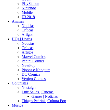
PlayStation
Nintendo
Mobile
E3 2018
Animes
Notícias
Críticas
Artigos
HQs | Livros
Notícias
Críticas
Artigos
Marvel Comics
Panini Comics
NewPop
Pipoca e Nanquim
DC Comics
Vertigo Comics
Colunistas
Nostalgia
Luiz Salles | Cinema
Games | Noticias
Thiago Pedrini | Cultura Pop
Música