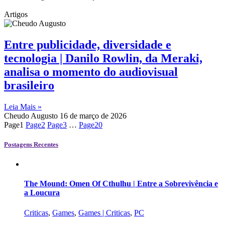
Artigos
Entre publicidade, diversidade e
tecnologia | Danilo Rowlin, da Meraki,
analisa o momento do audiovisual
brasileiro
Leia Mais »
Cheudo Augusto
16 de março de 2026
Page
1
Page
2
Page
3
…
Page
20
Postagens Recentes
The Mound: Omen Of Cthulhu | Entre a Sobrevivência e
a Loucura
Criticas
,
Games
,
Games | Criticas
,
PC