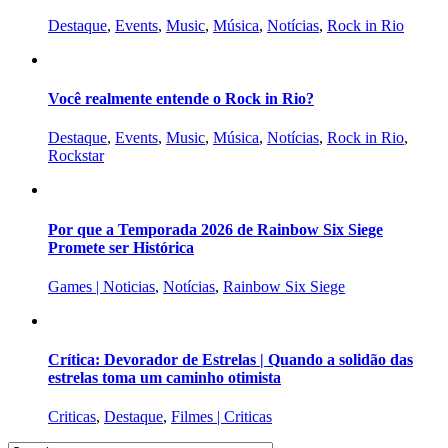
Destaque
,
Events
,
Music
,
Música
,
Notícias
,
Rock in Rio
Você realmente entende o Rock in Rio?
Destaque
,
Events
,
Music
,
Música
,
Notícias
,
Rock in Rio
,
Rockstar
Por que a Temporada 2026 de Rainbow Six Siege
Promete ser Histórica
Games | Noticias
,
Notícias
,
Rainbow Six Siege
Crítica: Devorador de Estrelas | Quando a solidão das
estrelas toma um caminho otimista
Criticas
,
Destaque
,
Filmes | Criticas