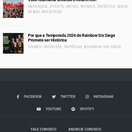
DESTAQUE
,
EVENTS
,
MUSIC
,
MÚSICA
,
NOTÍCIAS
,
ROCK
IN RIO
,
ROCKSTAR
Por que a Temporada 2026 de Rainbow Six Siege
Promete ser Histórica
GAMES | NOTICIAS
,
NOTÍCIAS
,
RAINBOW SIX SIEGE
FACEBOOK
TWITTER
INSTAGRAM
YOUTUBE
SPOTIFY
FALE CONOSCO
ANUNCIE CONOSCO