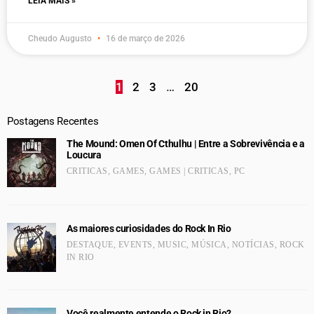
LEIA MAIS »
Cheudo Augusto
16 de março de 2026
1
2
3
…
20
Postagens Recentes
The Mound: Omen Of Cthulhu | Entre a Sobrevivência e a
Loucura
CRITICAS
,
GAMES
,
GAMES | CRITICAS
,
PC
As maiores curiosidades do Rock In Rio
DESTAQUE
,
EVENTS
,
MUSIC
,
MÚSICA
,
NOTÍCIAS
,
ROCK
IN RIO
Você realmente entende o Rock in Rio?