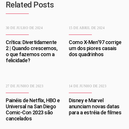
Related Posts
30 DE JULHO DE 2024
15 DE ABRIL DE 2024
Crítica: Divertidamente
Como X-Men’97 corrige
2 | Quando crescemos,
um dos piores casais
o que fazemos com a
dos quadrinhos
felicidade?
27 DE JUNHO DE 2023
14 DE JUNHO DE 2023
Painéis de Netflix, HBO e
Disney e Marvel
Universal na San Diego
anunciam novas datas
Comic-Con 2023 são
para a estréia de filmes
cancelados