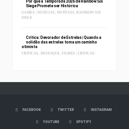
Por que a Temporada 2026 de Rainbow Six
Siege Promete ser Histórica
GAMES | NOTICIAS
,
NOTÍCIAS
,
RAINBOW SIX
SIEGE
Crítica: Devorador de Estrelas | Quando a
solidão das estrelas toma um caminho
otimista
CRITICAS
,
DESTAQUE
,
FILMES | CRITICAS
FACEBOOK
TWITTER
INSTAGRAM
YOUTUBE
SPOTIFY