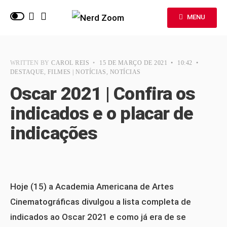
MENU
WRITTEN BY
CAROL REIS
•
15 DE MARÇO DE 2021
•
10:42
•
DESTAQUE
,
FILMES | NOTÍCIAS
,
NOTÍCIAS
Oscar 2021 | Confira os
indicados e o placar de
indicações
Hoje (15) a Academia Americana de Artes
Cinematográficas divulgou a lista completa de
indicados ao Oscar 2021 e como já era de se