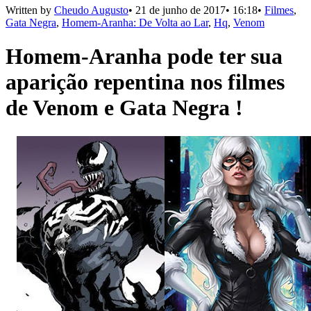
Written by
Cheudo Augusto
•
21 de junho de 2017
•
16:18
•
Filmes
,
Gata Negra
,
Homem-Aranha: De Volta ao Lar
,
Hq
,
Venom
Homem-Aranha pode ter sua
aparição repentina nos filmes
de Venom e Gata Negra !