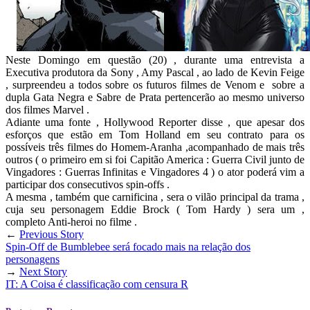
Neste Domingo em questão (20) , durante uma entrevista a
Executiva produtora da Sony , Amy Pascal , ao lado de Kevin Feige
, surpreendeu a todos sobre os futuros filmes de Venom e sobre a
dupla Gata Negra e Sabre de Prata pertencerão ao mesmo universo
dos filmes Marvel .
Adiante uma fonte , Hollywood Reporter disse , que apesar dos
esforços que estão em Tom Holland em seu contrato para os
possíveis três filmes do Homem-Aranha ,acompanhado de mais três
outros ( o primeiro em si foi Capitão America : Guerra Civil junto de
Vingadores : Guerras Infinitas e Vingadores 4 ) o ator poderá vim a
participar dos consecutivos spin-offs .
A mesma , também que carnificina , sera o vilão principal da trama ,
cuja seu personagem Eddie Brock ( Tom Hardy ) sera um ,
completo Anti-heroi no filme .
←
Previous Story
Spin-Off de Bumblebee será focado mais na relação dos
personagens
→
Next Story
IT: A Coisa é classificação com censura R