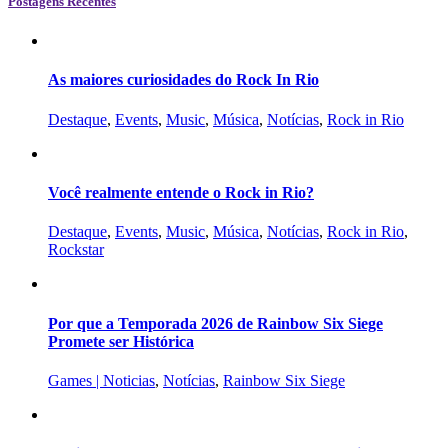
Postagens Recentes
As maiores curiosidades do Rock In Rio
Destaque
,
Events
,
Music
,
Música
,
Notícias
,
Rock in Rio
Você realmente entende o Rock in Rio?
Destaque
,
Events
,
Music
,
Música
,
Notícias
,
Rock in Rio
,
Rockstar
Por que a Temporada 2026 de Rainbow Six Siege
Promete ser Histórica
Games | Noticias
,
Notícias
,
Rainbow Six Siege