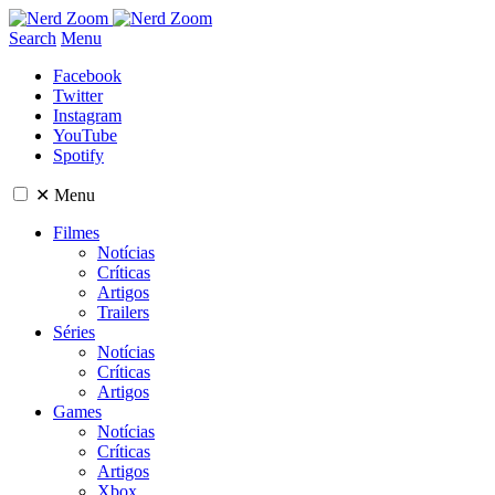
Search
Menu
Facebook
Twitter
Instagram
YouTube
Spotify
✕
Menu
Filmes
Notícias
Críticas
Artigos
Trailers
Séries
Notícias
Críticas
Artigos
Games
Notícias
Críticas
Artigos
Xbox