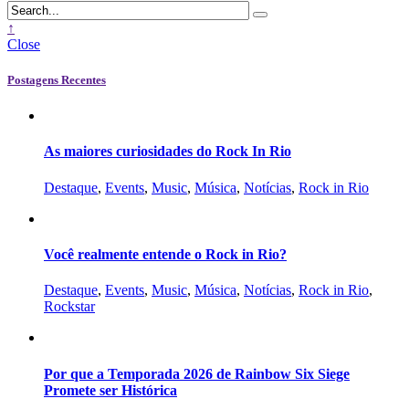
↑
Close
Postagens Recentes
As maiores curiosidades do Rock In Rio
Destaque
,
Events
,
Music
,
Música
,
Notícias
,
Rock in Rio
Você realmente entende o Rock in Rio?
Destaque
,
Events
,
Music
,
Música
,
Notícias
,
Rock in Rio
,
Rockstar
Por que a Temporada 2026 de Rainbow Six Siege
Promete ser Histórica