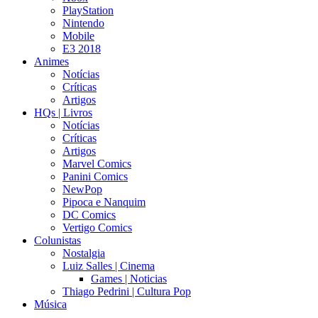
PlayStation
Nintendo
Mobile
E3 2018
Animes
Notícias
Críticas
Artigos
HQs | Livros
Notícias
Críticas
Artigos
Marvel Comics
Panini Comics
NewPop
Pipoca e Nanquim
DC Comics
Vertigo Comics
Colunistas
Nostalgia
Luiz Salles | Cinema
Games | Noticias
Thiago Pedrini | Cultura Pop
Música