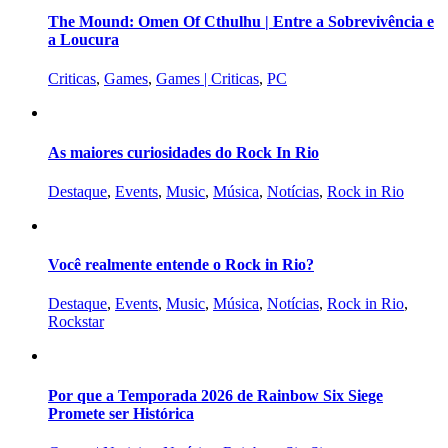
The Mound: Omen Of Cthulhu | Entre a Sobrevivência e
a Loucura
Criticas
,
Games
,
Games | Criticas
,
PC
As maiores curiosidades do Rock In Rio
Destaque
,
Events
,
Music
,
Música
,
Notícias
,
Rock in Rio
Você realmente entende o Rock in Rio?
Destaque
,
Events
,
Music
,
Música
,
Notícias
,
Rock in Rio
,
Rockstar
Por que a Temporada 2026 de Rainbow Six Siege
Promete ser Histórica