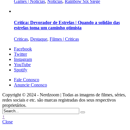
Games | Noticias
,
Notícias
,
Rainbow Six Siege
Crítica: Devorador de Estrelas | Quando a solidão das
estrelas toma um caminho otimista
Criticas
,
Destaque
,
Filmes | Criticas
Facebook
Twitter
Instagram
YouTube
Spotify
Fale Conosco
Anuncie Conosco
Copyright © 2024 - Nerdzoom | Todas as imagens de filmes, séries,
redes sociais e etc. são marcas registradas dos seus respectivos
proprietários.
↑
Close