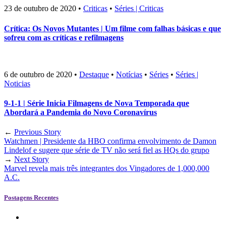
23 de outubro de 2020
•
Criticas
•
Séries | Criticas
Crítica: Os Novos Mutantes | Um filme com falhas básicas e que
sofreu com as críticas e refilmagens
6 de outubro de 2020
•
Destaque
•
Notícias
•
Séries
•
Séries |
Noticias
9-1-1 | Série Inicia Filmagens de Nova Temporada que
Abordará a Pandemia do Novo Coronavírus
←
Previous Story
Watchmen | Presidente da HBO confirma envolvimento de Damon
Lindelof e sugere que série de TV não será fiel as HQs do grupo
→
Next Story
Marvel revela mais três integrantes dos Vingadores de 1,000,000
A.C.
Postagens Recentes