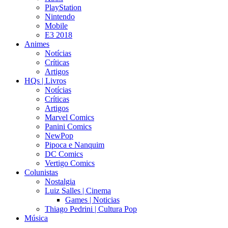
PlayStation
Nintendo
Mobile
E3 2018
Animes
Notícias
Críticas
Artigos
HQs | Livros
Notícias
Críticas
Artigos
Marvel Comics
Panini Comics
NewPop
Pipoca e Nanquim
DC Comics
Vertigo Comics
Colunistas
Nostalgia
Luiz Salles | Cinema
Games | Noticias
Thiago Pedrini | Cultura Pop
Música