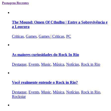
Postagens Recentes
The Mound: Omen Of Cthulhu | Entre a Sobrevivência e
a Loucura
Criticas
,
Games
,
Games | Criticas
,
PC
As maiores curiosidades do Rock In Rio
Destaque
,
Events
,
Music
,
Música
,
Notícias
,
Rock in Rio
Você realmente entende o Rock in Rio?
Destaque
,
Events
,
Music
,
Música
,
Notícias
,
Rock in Rio
,
Rockstar