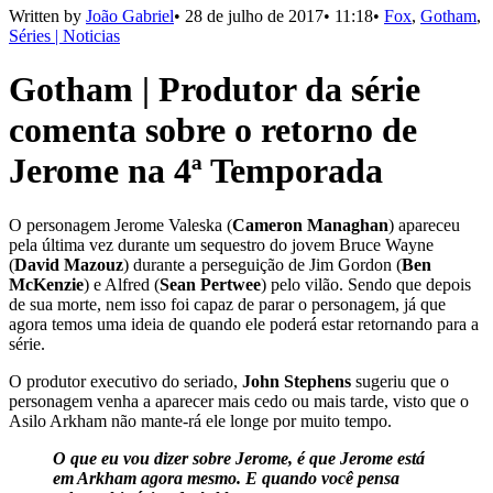
Written by
João Gabriel
•
28 de julho de 2017
•
11:18
•
Fox
,
Gotham
,
Séries | Noticias
Gotham | Produtor da série
comenta sobre o retorno de
Jerome na 4ª Temporada
O personagem Jerome Valeska (
Cameron Managhan
) apareceu
pela última vez durante um sequestro do jovem Bruce Wayne
(
David Mazouz
) durante a perseguição de Jim Gordon (
Ben
McKenzie
) e Alfred (
Sean Pertwee
) pelo vilão. Sendo que depois
de sua morte, nem isso foi capaz de parar o personagem, já que
agora temos uma ideia de quando ele poderá estar retornando para a
série.
O produtor executivo do seriado,
John Stephens
sugeriu que o
personagem venha a aparecer mais cedo ou mais tarde, visto que o
Asilo Arkham não mante-rá ele longe por muito tempo.
O que eu vou dizer sobre Jerome, é que Jerome está
em Arkham agora mesmo. E quando você pensa