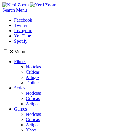
Search
Menu
Facebook
Twitter
Instagram
YouTube
Spotify
✕
Menu
Filmes
Notícias
Críticas
Artigos
Trailers
Séries
Notícias
Críticas
Artigos
Games
Notícias
Críticas
Artigos
Xbox