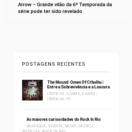
Arrow – Grande vilão da 6ª Temporada da
série pode ter sido revelado
POSTAGENS RECENTES
The Mound: Omen Of Cthulhu |
Entre a Sobrevivência e a Loucura
CRITICAS
,
GAMES
,
GAMES |
CRITICAS
,
PC
As maiores curiosidades do Rock In Rio
DESTAQUE
,
EVENTS
,
MUSIC
,
MÚSICA
,
NOTÍCIAS
,
ROCK IN RIO