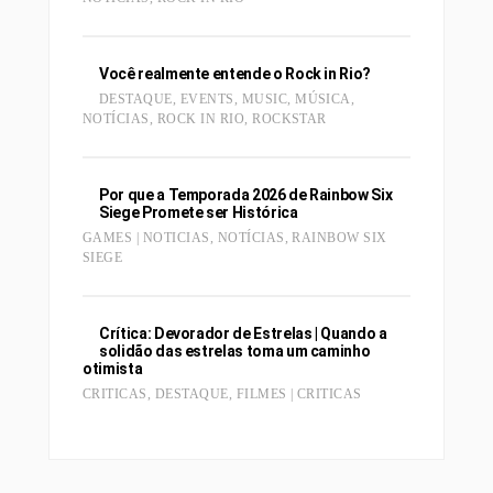
Você realmente entende o Rock in Rio?
DESTAQUE
,
EVENTS
,
MUSIC
,
MÚSICA
,
NOTÍCIAS
,
ROCK IN RIO
,
ROCKSTAR
Por que a Temporada 2026 de Rainbow Six
Siege Promete ser Histórica
GAMES | NOTICIAS
,
NOTÍCIAS
,
RAINBOW SIX
SIEGE
Crítica: Devorador de Estrelas | Quando a
solidão das estrelas toma um caminho
otimista
CRITICAS
,
DESTAQUE
,
FILMES | CRITICAS