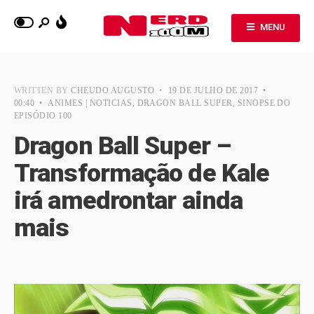
MENU
WRITTEN BY
CHEUDO AUGUSTO
•
19 DE JULHO DE 2017
•
00:40
•
ANIMES | NOTICIAS
,
DRAGON BALL SUPER
,
SINOPSE DO
EPISÓDIO 100
Dragon Ball Super –
Transformação de Kale
irá amedrontar ainda
mais