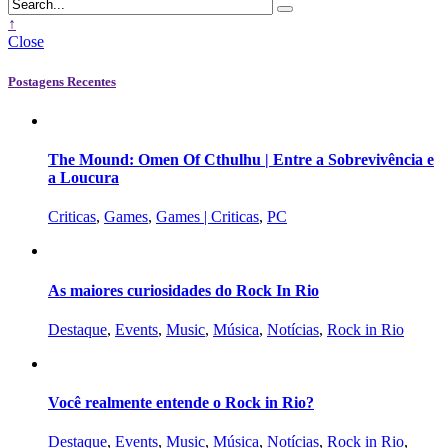
↑
Close
Postagens Recentes
The Mound: Omen Of Cthulhu | Entre a Sobrevivência e
a Loucura
Criticas
,
Games
,
Games | Criticas
,
PC
As maiores curiosidades do Rock In Rio
Destaque
,
Events
,
Music
,
Música
,
Notícias
,
Rock in Rio
Você realmente entende o Rock in Rio?
Destaque
,
Events
,
Music
,
Música
,
Notícias
,
Rock in Rio
,