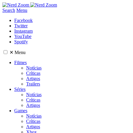
Search
Menu
Facebook
Twitter
Instagram
YouTube
Spotify
✕
Menu
Filmes
Notícias
Críticas
Artigos
Trailers
Séries
Notícias
Críticas
Artigos
Games
Notícias
Críticas
Artigos
Xbox