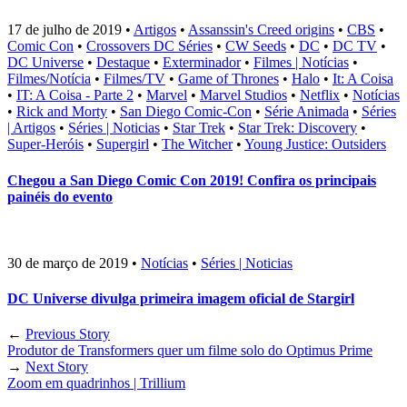
17 de julho de 2019
•
Artigos
•
Assanssin's Creed origins
•
CBS
•
Comic Con
•
Crossovers DC Séries
•
CW Seeds
•
DC
•
DC TV
•
DC Universe
•
Destaque
•
Exterminador
•
Filmes | Notícias
•
Filmes/Notícia
•
Filmes/TV
•
Game of Thrones
•
Halo
•
It: A Coisa
•
IT: A Coisa - Parte 2
•
Marvel
•
Marvel Studios
•
Netflix
•
Notícias
•
Rick and Morty
•
San Diego Comic-Con
•
Série Animada
•
Séries
| Artigos
•
Séries | Noticias
•
Star Trek
•
Star Trek: Discovery
•
Super-Heróis
•
Supergirl
•
The Witcher
•
Young Justice: Outsiders
Chegou a San Diego Comic Con 2019! Confira os principais
painéis do evento
30 de março de 2019
•
Notícias
•
Séries | Noticias
DC Universe divulga primeira imagem oficial de Stargirl
←
Previous Story
Produtor de Transformers quer um filme solo do Optimus Prime
→
Next Story
Zoom em quadrinhos | Trillium