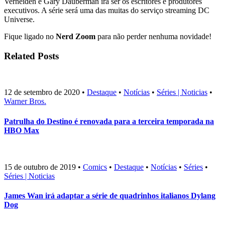
Verheiden e Gary Dauberman irã ser os escritores e produtores
executivos. A série será uma das muitas do serviço streaming DC
Universe.
Fique ligado no
Nerd Zoom
para não perder nenhuma novidade!
Related Posts
12 de setembro de 2020
•
Destaque
•
Notícias
•
Séries | Noticias
•
Warner Bros.
Patrulha do Destino é renovada para a terceira temporada na
HBO Max
15 de outubro de 2019
•
Comics
•
Destaque
•
Notícias
•
Séries
•
Séries | Noticias
James Wan irá adaptar a série de quadrinhos italianos Dylang
Dog