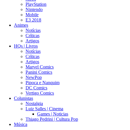
PlayStation
Nintendo
Mobile
E3 2018
Animes
Notícias
Críticas
Artigos
HQs | Livros
Notícias
Críticas
Artigos
Marvel Comics
Panini Comics
NewPop
Pipoca e Nanquim
DC Comics
Vertigo Comics
Colunistas
Nostalgia
Luiz Salles | Cinema
Games | Noticias
Thiago Pedrini | Cultura Pop
Música