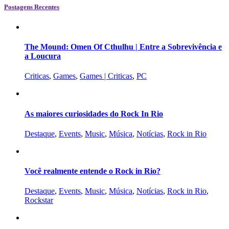
Postagens Recentes
The Mound: Omen Of Cthulhu | Entre a Sobrevivência e
a Loucura
Criticas
,
Games
,
Games | Criticas
,
PC
As maiores curiosidades do Rock In Rio
Destaque
,
Events
,
Music
,
Música
,
Notícias
,
Rock in Rio
Você realmente entende o Rock in Rio?
Destaque
,
Events
,
Music
,
Música
,
Notícias
,
Rock in Rio
,
Rockstar