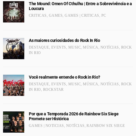
The Mound: Omen Of Cthulhu | Entre a Sobrevivência e a
Loucura
CRITICAS
,
GAMES
,
GAMES | CRITICAS
,
PC
As maiores curiosidades do Rock In Rio
DESTAQUE
,
EVENTS
,
MUSIC
,
MÚSICA
,
NOTÍCIAS
,
ROCK
IN RIO
Você realmente entende o Rock in Rio?
DESTAQUE
,
EVENTS
,
MUSIC
,
MÚSICA
,
NOTÍCIAS
,
ROCK
IN RIO
,
ROCKSTAR
Por que a Temporada 2026 de Rainbow Six Siege
Promete ser Histórica
GAMES | NOTICIAS
,
NOTÍCIAS
,
RAINBOW SIX SIEGE