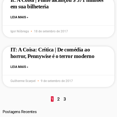
It: A Coisa | Filme alcançou $ 371 milhões
em sua bilheteria
LEIA MAIS »
Igor Nóbrega
18 de setembro de 2017
IT: A Coisa: Crítica | De comédia ao
horror, Pennywise é o terror moderno
LEIA MAIS »
Guilherme Scarpel
9 de setembro de 2017
1
2
3
Postagens Recentes