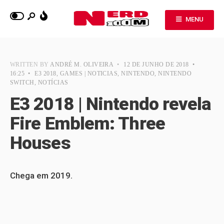
MENU
WRITTEN BY
ANDRÉ M. OLIVEIRA
•
12 DE JUNHO DE 2018
•
16:25
•
E3 2018
,
GAMES | NOTICIAS
,
NINTENDO
,
NINTENDO
SWITCH
,
NOTÍCIAS
E3 2018 | Nintendo revela
Fire Emblem: Three
Houses
Chega em 2019.