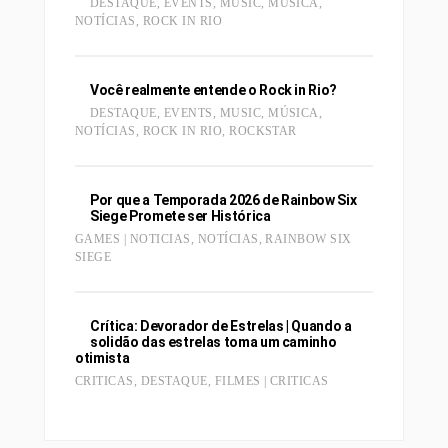
DESTAQUE
,
EVENTS
,
MUSIC
,
MÚSICA
,
NOTÍCIAS
,
ROCK IN RIO
Você realmente entende o Rock in Rio?
DESTAQUE
,
EVENTS
,
MUSIC
,
MÚSICA
,
NOTÍCIAS
,
ROCK IN RIO
,
ROCKSTAR
Por que a Temporada 2026 de Rainbow Six
Siege Promete ser Histórica
GAMES | NOTICIAS
,
NOTÍCIAS
,
RAINBOW SIX
SIEGE
Crítica: Devorador de Estrelas | Quando a
solidão das estrelas toma um caminho
otimista
CRITICAS
,
DESTAQUE
,
FILMES | CRITICAS