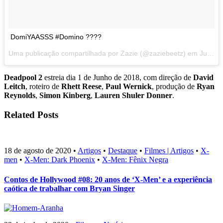
DomiYAASSS #Domino ????
Uma publicação compartilhada por Zazie (@zaziebeetz) em
Jul 31, 2017 às 7:23 PDT
Deadpool 2
estreia dia 1 de Junho de 2018, com direção de
David
Leitch
, roteiro de
Rhett Reese
,
Paul Wernick
, produção de
Ryan
Reynolds
,
Simon Kinberg
,
Lauren Shuler Donner
.
Related Posts
18 de agosto de 2020
•
Artigos
•
Destaque
•
Filmes | Artigos
•
X-
men
•
X-Men: Dark Phoenix
•
X-Men: Fênix Negra
Contos de Hollywood #08: 20 anos de ‘X-Men’ e a experiência
caótica de trabalhar com Bryan Singer