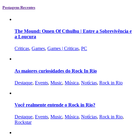
Postagens Recentes
The Mound: Omen Of Cthulhu | Entre a Sobrevivência e
a Loucura
Criticas
,
Games
,
Games | Criticas
,
PC
As maiores curiosidades do Rock In Rio
Destaque
,
Events
,
Music
,
Música
,
Notícias
,
Rock in Rio
Você realmente entende o Rock in Rio?
Destaque
,
Events
,
Music
,
Música
,
Notícias
,
Rock in Rio
,
Rockstar