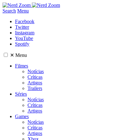
Search
Menu
Facebook
Twitter
Instagram
YouTube
Spotify
✕
Menu
Filmes
Notícias
Críticas
Artigos
Trailers
Séries
Notícias
Críticas
Artigos
Games
Notícias
Críticas
Artigos
Xbox