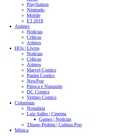
PlayStation
Nintendo
Mobile
E3 2018
Animes
Notícias
Críticas
Artigos
HQs | Livros
Notícias
Críticas
Artigos
Marvel Comics
Panini Comics
NewPop
Pipoca e Nanquim
DC Comics
Vertigo Comics
Colunistas
Nostalgia
Luiz Salles | Cinema
Games | Noticias
Thiago Pedrini | Cultura Pop
Música