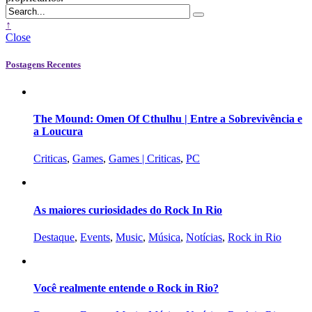
↑
Close
Postagens Recentes
The Mound: Omen Of Cthulhu | Entre a Sobrevivência e
a Loucura
Criticas
,
Games
,
Games | Criticas
,
PC
As maiores curiosidades do Rock In Rio
Destaque
,
Events
,
Music
,
Música
,
Notícias
,
Rock in Rio
Você realmente entende o Rock in Rio?