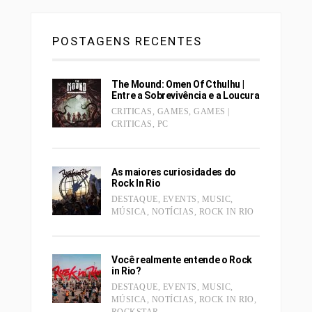
POSTAGENS RECENTES
The Mound: Omen Of Cthulhu |
Entre a Sobrevivência e a Loucura
CRITICAS
,
GAMES
,
GAMES |
CRITICAS
,
PC
As maiores curiosidades do
Rock In Rio
DESTAQUE
,
EVENTS
,
MUSIC
,
MÚSICA
,
NOTÍCIAS
,
ROCK IN RIO
Você realmente entende o Rock
in Rio?
DESTAQUE
,
EVENTS
,
MUSIC
,
MÚSICA
,
NOTÍCIAS
,
ROCK IN RIO
,