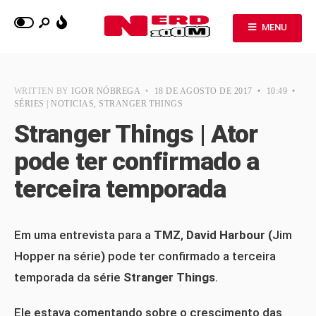
MENU
WRITTEN BY
IGOR NÓBREGA
•
18 DE AGOSTO DE 2017
•
10:49
•
SÉRIES | NOTICIAS
,
STRANGER THINGS
Stranger Things | Ator
pode ter confirmado a
terceira temporada
Em uma entrevista para a
TMZ
,
David Harbour (
Jim
Hopper na série
)
pode ter confirmado a terceira
temporada da série
Stranger Things
.
Ele estava comentando sobre o crescimento das