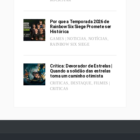
ROCKSTAR
Por que a Temporada 2026 de
Rainbow Six Siege Promete ser
Histórica
GAMES | NOTICIAS
,
NOTÍCIAS
,
RAINBOW SIX SIEGE
Crítica: Devorador de Estrelas |
Quando a solidão das estrelas
toma um caminho otimista
CRITICAS
,
DESTAQUE
,
FILMES |
CRITICAS