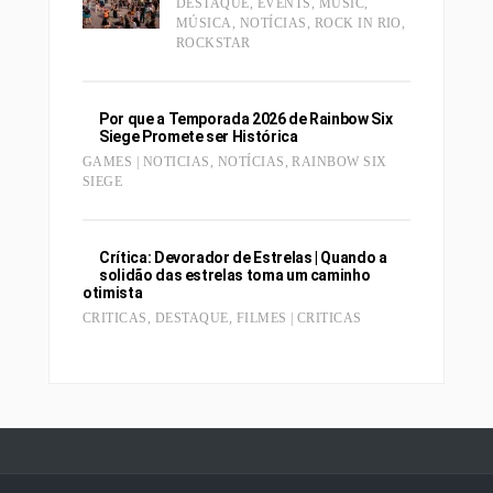
DESTAQUE
,
EVENTS
,
MUSIC
,
MÚSICA
,
NOTÍCIAS
,
ROCK IN RIO
,
ROCKSTAR
Por que a Temporada 2026 de Rainbow Six
Siege Promete ser Histórica
GAMES | NOTICIAS
,
NOTÍCIAS
,
RAINBOW SIX
SIEGE
Crítica: Devorador de Estrelas | Quando a
solidão das estrelas toma um caminho
otimista
CRITICAS
,
DESTAQUE
,
FILMES | CRITICAS