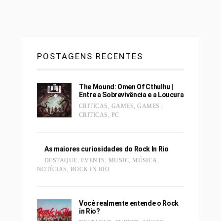
POSTAGENS RECENTES
The Mound: Omen Of Cthulhu |
Entre a Sobrevivência e a Loucura
CRITICAS
,
GAMES
,
GAMES |
CRITICAS
,
PC
As maiores curiosidades do Rock In Rio
DESTAQUE
,
EVENTS
,
MUSIC
,
MÚSICA
,
NOTÍCIAS
,
ROCK IN RIO
Você realmente entende o Rock
in Rio?