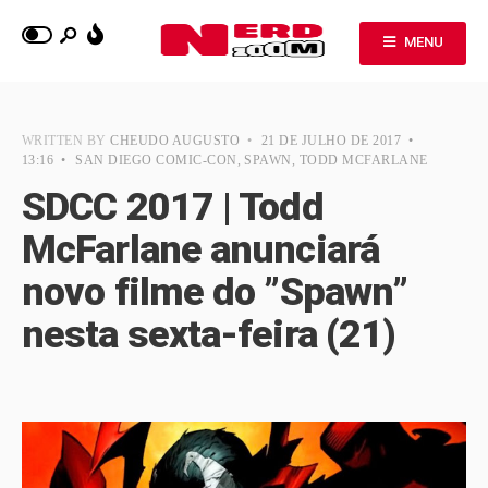
MENU
WRITTEN BY
CHEUDO AUGUSTO
•
21 DE JULHO DE 2017
•
13:16
•
SAN DIEGO COMIC-CON
,
SPAWN
,
TODD MCFARLANE
SDCC 2017 | Todd
McFarlane anunciará
novo filme do ”Spawn”
nesta sexta-feira (21)