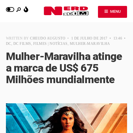
MENU
WRITTEN BY
CHEUDO AUGUSTO
•
1 DE JULHO DE 2017
•
13:46
•
DC
,
DC FILMS
,
FILMES | NOTÍCIAS
,
MULHER-MARAVILHA
Mulher-Maravilha atinge
a marca de US$ 675
Milhões mundialmente