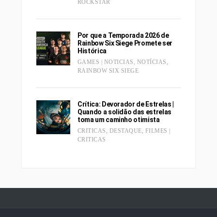
ROCKSTAR
Por que a Temporada 2026 de
Rainbow Six Siege Promete ser
Histórica
GAMES | NOTICIAS
,
NOTÍCIAS
,
RAINBOW SIX SIEGE
Crítica: Devorador de Estrelas |
Quando a solidão das estrelas
toma um caminho otimista
CRITICAS
,
DESTAQUE
,
FILMES |
CRITICAS