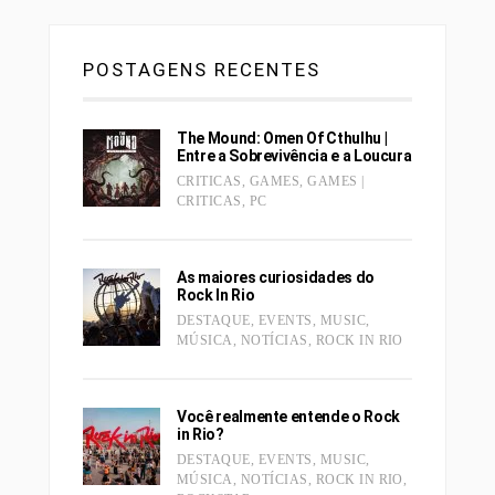
POSTAGENS RECENTES
The Mound: Omen Of Cthulhu |
Entre a Sobrevivência e a Loucura
CRITICAS
,
GAMES
,
GAMES |
CRITICAS
,
PC
As maiores curiosidades do
Rock In Rio
DESTAQUE
,
EVENTS
,
MUSIC
,
MÚSICA
,
NOTÍCIAS
,
ROCK IN RIO
Você realmente entende o Rock
in Rio?
DESTAQUE
,
EVENTS
,
MUSIC
,
MÚSICA
,
NOTÍCIAS
,
ROCK IN RIO
,