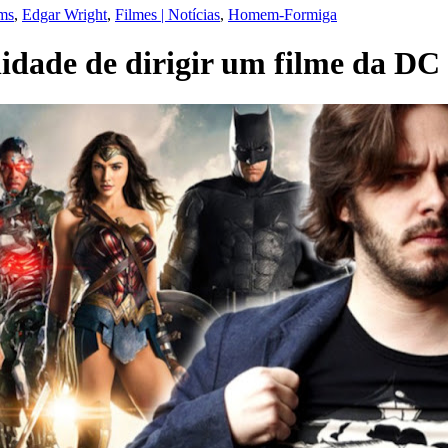
ms
,
Edgar Wright
,
Filmes | Notícias
,
Homem-Formiga
lidade de dirigir um filme da D