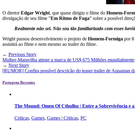
O diretor
Edgar Wright
, que quase dirigiu o filme do
Homem-Form
divulgação de seu filme
”
Em Ritmo de Fuga
” sobre a possível dire
Realmente não sei. Não sou tão familiarizado com esses heróis
Wright passou desenvolvimento o projeto de
Homem-Formiga
por 8 
assistirá ao filme e nem mesmo ao trailer do filme.
←
Previous Story
Mulher-Maravilha atinge a marca de US$ 675 Milhões mundialmente
→
Next Story
[RUMOR] Confira possível descrição do teaser trailer de Aquaman 
Postagens Recentes
The Mound: Omen Of Cthulhu | Entre a Sobrevivência e 
Criticas
,
Games
,
Games | Criticas
,
PC