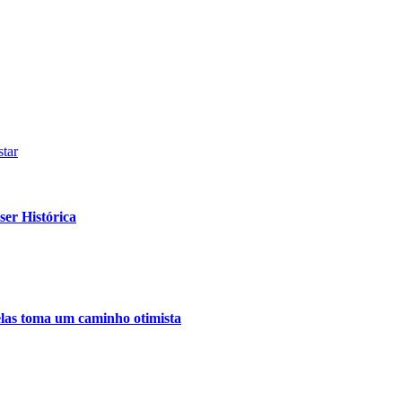
tar
er Histórica
relas toma um caminho otimista