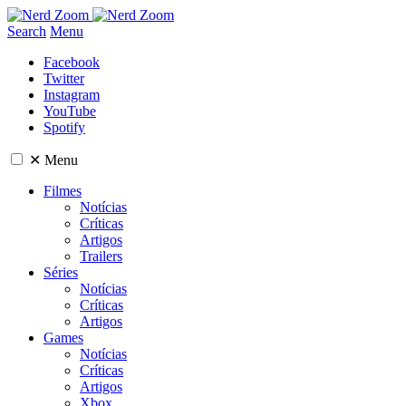
Search
Menu
Facebook
Twitter
Instagram
YouTube
Spotify
✕
Menu
Filmes
Notícias
Críticas
Artigos
Trailers
Séries
Notícias
Críticas
Artigos
Games
Notícias
Críticas
Artigos
Xbox