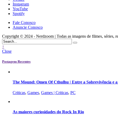
Instagram
YouTube
Spotify
Fale Conosco
Anuncie Conosco
Copyright © 2024 - Nerdzoom | Todas as imagens de filmes, séries, rede
↑
Close
Postagens Recentes
The Mound: Omen Of Cthulhu | Entre a Sobrevivência e 
Criticas
,
Games
,
Games | Criticas
,
PC
As maiores curiosidades do Rock In Rio