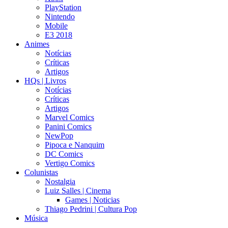
PlayStation
Nintendo
Mobile
E3 2018
Animes
Notícias
Críticas
Artigos
HQs | Livros
Notícias
Críticas
Artigos
Marvel Comics
Panini Comics
NewPop
Pipoca e Nanquim
DC Comics
Vertigo Comics
Colunistas
Nostalgia
Luiz Salles | Cinema
Games | Noticias
Thiago Pedrini | Cultura Pop
Música