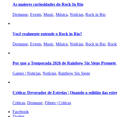
As maiores curiosidades do Rock In Rio
Destaque
,
Events
,
Music
,
Música
,
Notícias
,
Rock in Rio
Você realmente entende o Rock in Rio?
Destaque
,
Events
,
Music
,
Música
,
Notícias
,
Rock in Rio
,
Rocks
Por que a Temporada 2026 de Rainbow Six Siege Promete s
Games | Noticias
,
Notícias
,
Rainbow Six Siege
Crítica: Devorador de Estrelas | Quando a solidão das est
Criticas
,
Destaque
,
Filmes | Criticas
Facebook
Twitter