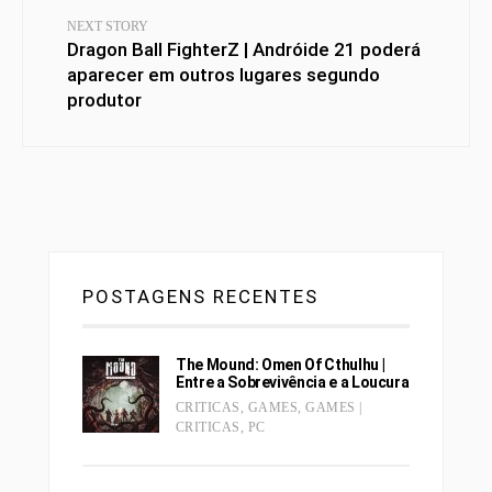
NEXT STORY
Dragon Ball FighterZ | Andróide 21 poderá
aparecer em outros lugares segundo
produtor
POSTAGENS RECENTES
The Mound: Omen Of Cthulhu |
Entre a Sobrevivência e a Loucura
CRITICAS
,
GAMES
,
GAMES |
CRITICAS
,
PC