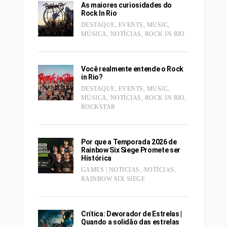
As maiores curiosidades do
Rock In Rio
DESTAQUE
,
EVENTS
,
MUSIC
,
MÚSICA
,
NOTÍCIAS
,
ROCK IN RIO
Você realmente entende o Rock
in Rio?
DESTAQUE
,
EVENTS
,
MUSIC
,
MÚSICA
,
NOTÍCIAS
,
ROCK IN RIO
,
ROCKSTAR
Por que a Temporada 2026 de
Rainbow Six Siege Promete ser
Histórica
GAMES | NOTICIAS
,
NOTÍCIAS
,
RAINBOW SIX SIEGE
Crítica: Devorador de Estrelas |
Quando a solidão das estrelas