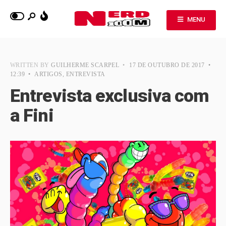
MENU
WRITTEN BY
GUILHERME SCARPEL
•
17 DE OUTUBRO DE 2017
•
12:39
•
ARTIGOS
,
ENTREVISTA
Entrevista exclusiva com
a Fini