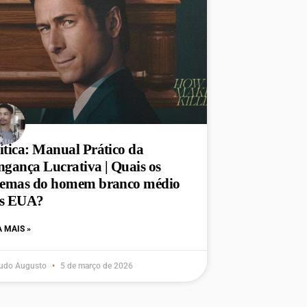
ítica: Manual Prático da
ngança Lucrativa | Quais os
lemas do homem branco médio
s EUA?
A MAIS »
udo Augusto
5 de março de 2026