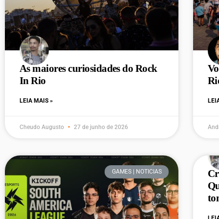
As maiores curiosidades do Rock
Vo
In Rio
Ri
LEIA MAIS »
LEI
Cheudo Augusto
27 de junho de 2026
And
Cr
GAMES | NOTICIAS
Qu
to
LEI