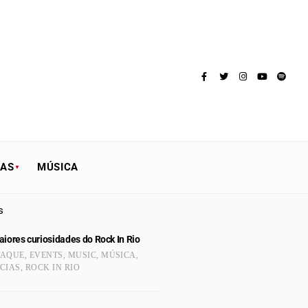
TAS
MÚSICA
s
iores curiosidades do Rock In Rio
TAQUE
,
EVENTS
,
MUSIC
,
MÚSICA
,
CIAS
,
ROCK IN RIO