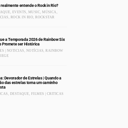
 realmente entende o Rock in Rio?
TAQUE
,
EVENTS
,
MUSIC
,
MÚSICA
,
CIAS
,
ROCK IN RIO
,
ROCKSTAR
que a Temporada 2026 de Rainbow Six
e Promete ser Histórica
S | NOTICIAS
,
NOTÍCIAS
,
RAINBOW
SIEGE
ca: Devorador de Estrelas | Quando a
dão das estrelas toma um caminho
ista
ICAS
,
DESTAQUE
,
FILMES | CRITICAS