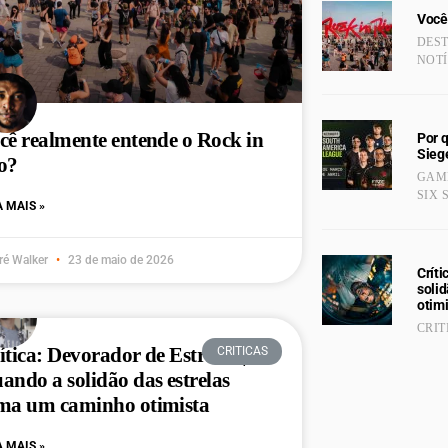
Você
DES
NOTÍ
cê realmente entende o Rock in
Por 
Sieg
o?
GAME
SIX 
A MAIS »
ré Walker
23 de maio de 2026
Críti
soli
otim
CRIT
ítica: Devorador de Estrelas |
CRITICAS
ando a solidão das estrelas
ma um caminho otimista
A MAIS »