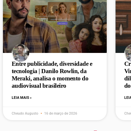
Entre publicidade, diversidade e
Cr
tecnologia | Danilo Rowlin, da
Vi
Meraki, analisa o momento do
di
audiovisual brasileiro
do
LEIA MAIS »
LEI
Cheudo Augusto
16 de março de 2026
Che