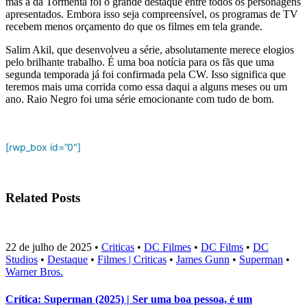
mas a da Tormenta foi o grande destaque entre todos os personagens
apresentados.
Embora isso seja compreensível, os programas de TV
recebem menos orçamento do que os filmes em tela grande.
Salim Akil, que desenvolveu a série, absolutamente merece elogios
pelo brilhante trabalho. É uma boa notícia para os fãs que uma
segunda temporada já foi confirmada pela CW. Isso significa que
teremos mais uma corrida como essa daqui a alguns meses ou um
ano. Raio Negro foi uma série emocionante com tudo de bom.
[rwp_box id=”0″]
Related Posts
22 de julho de 2025
•
Criticas
•
DC Filmes
•
DC Films
•
DC
Studios
•
Destaque
•
Filmes | Criticas
•
James Gunn
•
Superman
•
Warner Bros.
Crítica: Superman (2025) | Ser uma boa pessoa, é um