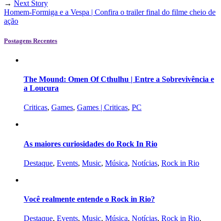
→
Next Story
Homem-Formiga e a Vespa | Confira o trailer final do filme cheio de
ação
Postagens Recentes
The Mound: Omen Of Cthulhu | Entre a Sobrevivência e
a Loucura
Criticas
,
Games
,
Games | Criticas
,
PC
As maiores curiosidades do Rock In Rio
Destaque
,
Events
,
Music
,
Música
,
Notícias
,
Rock in Rio
Você realmente entende o Rock in Rio?
Destaque
,
Events
,
Music
,
Música
,
Notícias
,
Rock in Rio
,