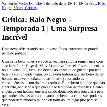
Written by
Victor Damião
•
1 de maio de 2018
•
10:12
•
Criticas
,
Raio
Negro
,
Séries | Criticas
Crítica: Raio Negro –
Temporada 1 | Uma Surpresa
Incrível
Uma nova série criando seu universo único, surpreendeu grande
parte do público.
Uma série bem honesta e você talvez verá alguma semelhança com
a série do Luke Cage da Marvel como se fosse ela fosse ambientada
no Universo DC, tudo isso devida ao conceito do gueto e por ter a
base na comunidade negra.
Só que esta história gira em torno de um
homem mais velho criando duas filhas e suportando as
consequências de um divórcio confuso. É um herói humilde que não
é perfeito, não sabe o que q
uer e não tem todas as respostas. Gostei
a ideia de um homem que está sendo dominado pela luta diária pela
qual todos nós passamos enquanto também
luta com esses poderes
que poderiam mudar o mundo ou torná-lo um lugar pior para se
viver.