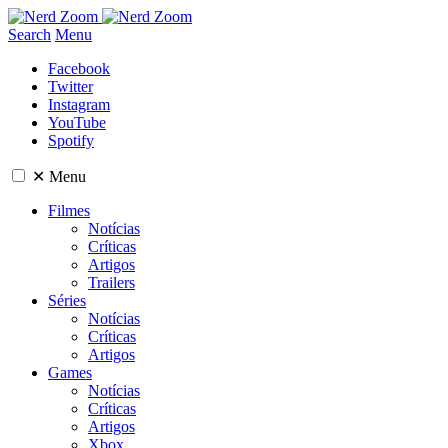
Search
Menu
Facebook
Twitter
Instagram
YouTube
Spotify
✕
Menu
Filmes
Notícias
Críticas
Artigos
Trailers
Séries
Notícias
Críticas
Artigos
Games
Notícias
Críticas
Artigos
Xbox