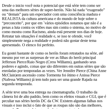
Desde o inicio você nota o potencial que está série tem como ser
uma das melhores séries de super-heróis.
Não há nada “exagerado”
ou “demais” para um espectador com uma consciência madura e
REALISTA da cultura americana e do mundo de hoje sobre o
“preconceito”, por que em ´vários episódios notamos que não é a
penas a luta contra os vilões mas sim contra o sistema, no motivo de
como mostra como Racismo, ainda está presente nos dias de hoje.
Retratar tais situações é realidade e, se isso te ofende, você
simplesmente nega a realidade e poderá não gostar deste tema
apresentado.
O elenco foi perfeito.
Eu gostei bastante de como os heróis foram retratados na série, até
mesmo por ver as surpresas de ver as filhas do herói principal
Jefferson Pierce/Raio Negro (Cress Williams), ganhando seus
poderes e agindo, coisas que são diferentes em outras séries que são
enroladas por temporadas as vezes. Ver Jennifer Pierce (China Anne
McClain)em ascensão como Tormenta foi ótimo e Anissa Pierce
(Nafessa Williams) já tem tudo para ser uma grande Rajada na
segunda temporada.
A série teve uma boa entrega na cinematografia.
O trabalho da
câmera foi de alto padrão, bem como os efeitos visuais e CGI, que é
peculiar nas séries heróis DC da CW.
Existem algumas falhas nos
visuais e isso inclui o fato de que as roupas não são das melhores,