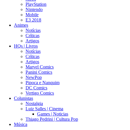
PlayStation
Nintendo
Mobile
E3 2018
Animes
Notícias
Críticas
Artigos
HQs | Livros
Notícias
Críticas
Artigos
Marvel Comics
Panini Comics
NewPop
Pipoca e Nanquim
DC Comics
Vertigo Comics
Colunistas
Nostalgia
Luiz Salles | Cinema
Games | Noticias
Thiago Pedrini | Cultura Pop
Música