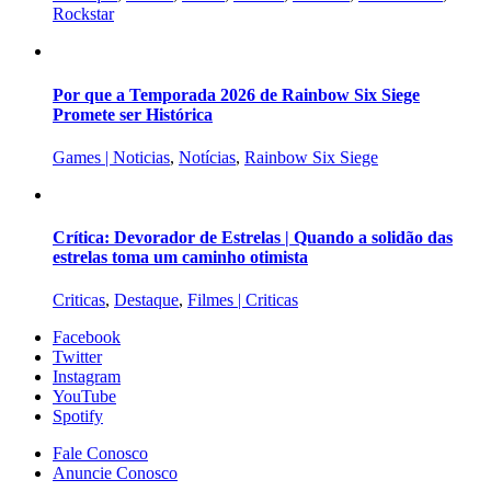
Rockstar
Por que a Temporada 2026 de Rainbow Six Siege
Promete ser Histórica
Games | Noticias
,
Notícias
,
Rainbow Six Siege
Crítica: Devorador de Estrelas | Quando a solidão das
estrelas toma um caminho otimista
Criticas
,
Destaque
,
Filmes | Criticas
Facebook
Twitter
Instagram
YouTube
Spotify
Fale Conosco
Anuncie Conosco