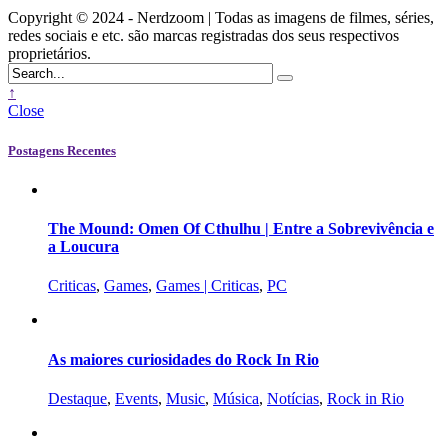
Copyright © 2024 - Nerdzoom | Todas as imagens de filmes, séries,
redes sociais e etc. são marcas registradas dos seus respectivos
proprietários.
↑
Close
Postagens Recentes
The Mound: Omen Of Cthulhu | Entre a Sobrevivência e
a Loucura
Criticas
,
Games
,
Games | Criticas
,
PC
As maiores curiosidades do Rock In Rio
Destaque
,
Events
,
Music
,
Música
,
Notícias
,
Rock in Rio