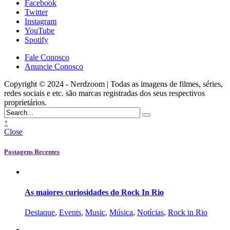
Facebook
Twitter
Instagram
YouTube
Spotify
Fale Conosco
Anuncie Conosco
Copyright © 2024 - Nerdzoom | Todas as imagens de filmes, séries,
redes sociais e etc. são marcas registradas dos seus respectivos
proprietários.
↑
Close
Postagens Recentes
As maiores curiosidades do Rock In Rio
Destaque
,
Events
,
Music
,
Música
,
Notícias
,
Rock in Rio