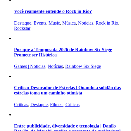
Você realmente entende o Rock in Rio?
Destaque
,
Events
,
Music
,
Música
,
Notícias
,
Rock in Rio
,
Rockstar
Por que a Temporada 2026 de Rainbow Six Siege
Promete ser Histórica
Games | Noticias
,
Notícias
,
Rainbow Six Siege
Crítica: Devorador de Estrelas | Quando a solidão das
estrelas toma um caminho otimista
Criticas
,
Destaque
,
Filmes | Criticas
Entre publicidade, diversidade e tecnologia | Danilo