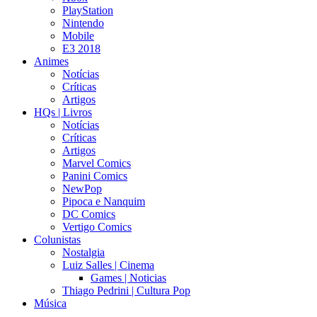
PlayStation
Nintendo
Mobile
E3 2018
Animes
Notícias
Críticas
Artigos
HQs | Livros
Notícias
Críticas
Artigos
Marvel Comics
Panini Comics
NewPop
Pipoca e Nanquim
DC Comics
Vertigo Comics
Colunistas
Nostalgia
Luiz Salles | Cinema
Games | Noticias
Thiago Pedrini | Cultura Pop
Música