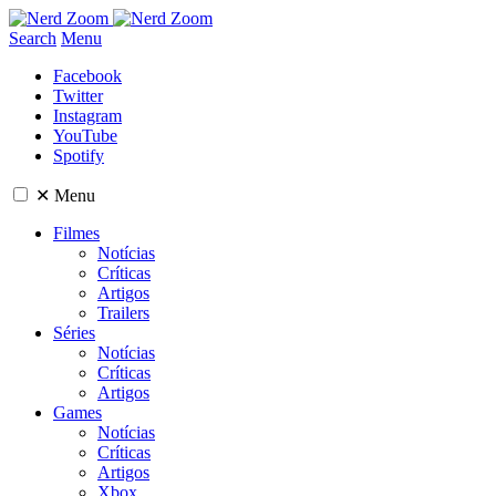
Search
Menu
Facebook
Twitter
Instagram
YouTube
Spotify
✕
Menu
Filmes
Notícias
Críticas
Artigos
Trailers
Séries
Notícias
Críticas
Artigos
Games
Notícias
Críticas
Artigos
Xbox