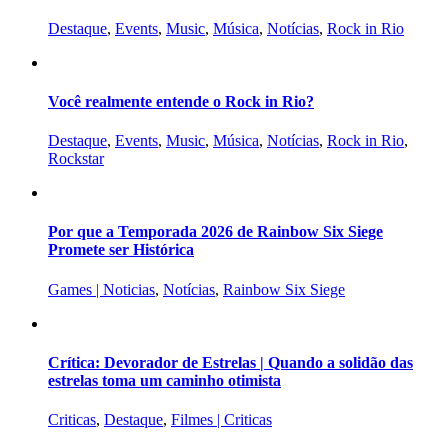
Destaque
,
Events
,
Music
,
Música
,
Notícias
,
Rock in Rio
Você realmente entende o Rock in Rio?
Destaque
,
Events
,
Music
,
Música
,
Notícias
,
Rock in Rio
,
Rockstar
Por que a Temporada 2026 de Rainbow Six Siege
Promete ser Histórica
Games | Noticias
,
Notícias
,
Rainbow Six Siege
Crítica: Devorador de Estrelas | Quando a solidão das
estrelas toma um caminho otimista
Criticas
,
Destaque
,
Filmes | Criticas