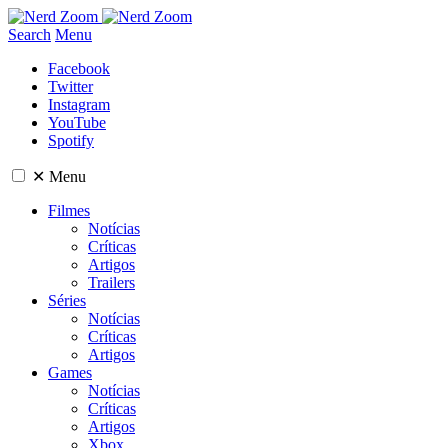
Search
Menu
Facebook
Twitter
Instagram
YouTube
Spotify
✕
Menu
Filmes
Notícias
Críticas
Artigos
Trailers
Séries
Notícias
Críticas
Artigos
Games
Notícias
Críticas
Artigos
Xbox