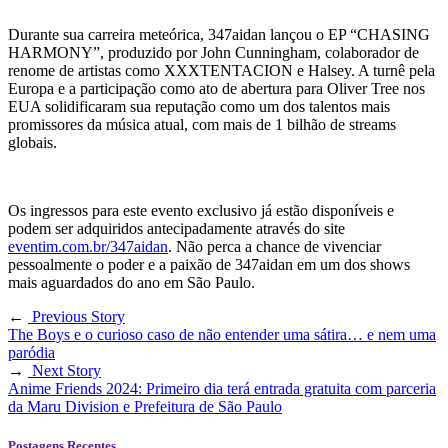
Durante sua carreira meteórica, 347aidan lançou o EP “CHASING
HARMONY”, produzido por John Cunningham, colaborador de
renome de artistas como XXXTENTACION e Halsey. A turnê pela
Europa e a participação como ato de abertura para Oliver Tree nos
EUA solidificaram sua reputação como um dos talentos mais
promissores da música atual, com mais de 1 bilhão de streams
globais.
Os ingressos para este evento exclusivo já estão disponíveis e
podem ser adquiridos antecipadamente através do site
eventim.com.br/347aidan
. Não perca a chance de vivenciar
pessoalmente o poder e a paixão de 347aidan em um dos shows
mais aguardados do ano em São Paulo.
←
Previous Story
The Boys e o curioso caso de não entender uma sátira… e nem uma
paródia
→
Next Story
Anime Friends 2024: Primeiro dia terá entrada gratuita com parceria
da Maru Division e Prefeitura de São Paulo
Postagens Recentes