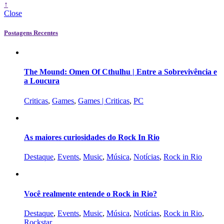
↑
Close
Postagens Recentes
The Mound: Omen Of Cthulhu | Entre a Sobrevivência e
a Loucura
Criticas
,
Games
,
Games | Criticas
,
PC
As maiores curiosidades do Rock In Rio
Destaque
,
Events
,
Music
,
Música
,
Notícias
,
Rock in Rio
Você realmente entende o Rock in Rio?
Destaque
,
Events
,
Music
,
Música
,
Notícias
,
Rock in Rio
,
Rockstar