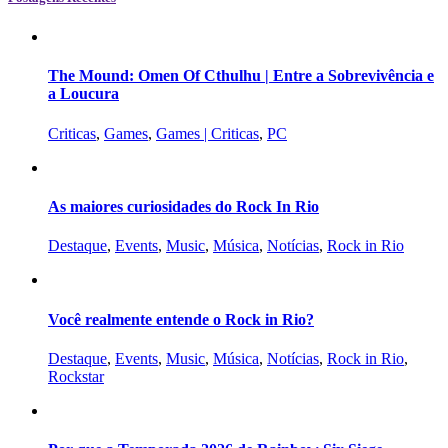
The Mound: Omen Of Cthulhu | Entre a Sobrevivência e
a Loucura
Criticas
,
Games
,
Games | Criticas
,
PC
As maiores curiosidades do Rock In Rio
Destaque
,
Events
,
Music
,
Música
,
Notícias
,
Rock in Rio
Você realmente entende o Rock in Rio?
Destaque
,
Events
,
Music
,
Música
,
Notícias
,
Rock in Rio
,
Rockstar