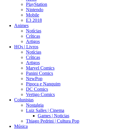
PlayStation
Nintendo
Mobile
E3 2018
Animes
Notícias
Críticas
Artigos
HQs | Livros
Notícias
Críticas
Artigos
Marvel Comics
Panini Comics
NewPop
Pipoca e Nanquim
DC Comics
Vertigo Comics
Colunistas
Nostalgia
Luiz Salles | Cinema
Games | Noticias
Thiago Pedrini | Cultura Pop
Música