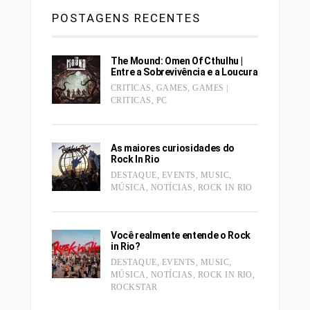
POSTAGENS RECENTES
The Mound: Omen Of Cthulhu |
Entre a Sobrevivência e a Loucura
CRITICAS
,
GAMES
,
GAMES |
CRITICAS
,
PC
As maiores curiosidades do
Rock In Rio
DESTAQUE
,
EVENTS
,
MUSIC
,
MÚSICA
,
NOTÍCIAS
,
ROCK IN RIO
Você realmente entende o Rock
in Rio?
DESTAQUE
,
EVENTS
,
MUSIC
,
MÚSICA
,
NOTÍCIAS
,
ROCK IN RIO
,
ROCKSTAR