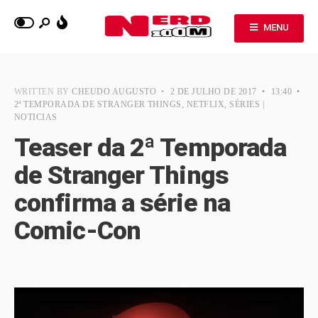
MENU
WRITTEN BY
CHEUDO AUGUSTO
•
2 DE JULHO DE 2017
•
13:40
•
2ª TEMPORADA DE STRANGER THINGS
,
NETFLIX
,
SÉRIES |
NOTICIAS
Teaser da 2ª Temporada
de Stranger Things
confirma a série na
Comic-Con