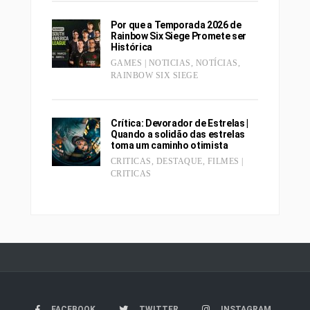
Por que a Temporada 2026 de
Rainbow Six Siege Promete ser
Histórica
GAMES | NOTICIAS
,
NOTÍCIAS
,
RAINBOW SIX SIEGE
Crítica: Devorador de Estrelas |
Quando a solidão das estrelas
toma um caminho otimista
CRITICAS
,
DESTAQUE
,
FILMES |
CRITICAS
FACEBOOK
TWITTER
INSTAGRAM