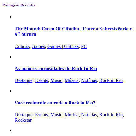
Postagens Recentes
The Mound: Omen Of Cthulhu | Entre a Sobrevivência e
a Loucura
Criticas
,
Games
,
Games | Criticas
,
PC
As maiores curiosidades do Rock In Rio
Destaque
,
Events
,
Music
,
Música
,
Notícias
,
Rock in Rio
Você realmente entende o Rock in Rio?
Destaque
,
Events
,
Music
,
Música
,
Notícias
,
Rock in Rio
,
Rockstar