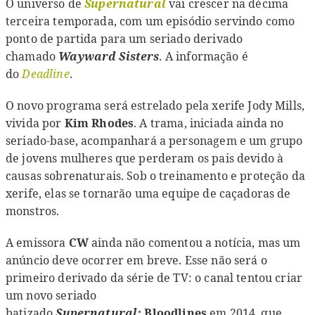
O universo de
Supernatural
vai crescer na décima
terceira temporada, com um episódio servindo como
ponto de partida para um seriado derivado
chamado
Wayward Sisters
. A informação é
do
Deadline
.
O novo programa será estrelado pela xerife Jody Mills,
vivida por
Kim Rhodes
. A trama, iniciada ainda no
seriado-base, acompanhará a personagem e um grupo
de jovens mulheres que perderam os pais devido à
causas sobrenaturais. Sob o treinamento e proteção da
xerife, elas se tornarão uma equipe de caçadoras de
monstros.
A emissora
CW
ainda não comentou a notícia, mas um
anúncio deve ocorrer em breve. Esse não será o
primeiro derivado da série de TV: o canal tentou criar
um novo seriado
batizado
Supernatural:
Bloodlines
em 2014, que