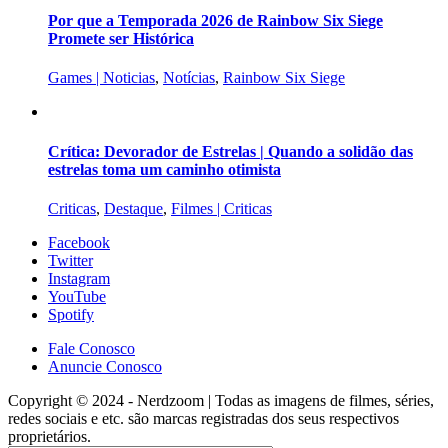
Por que a Temporada 2026 de Rainbow Six Siege
Promete ser Histórica
Games | Noticias
,
Notícias
,
Rainbow Six Siege
Crítica: Devorador de Estrelas | Quando a solidão das
estrelas toma um caminho otimista
Criticas
,
Destaque
,
Filmes | Criticas
Facebook
Twitter
Instagram
YouTube
Spotify
Fale Conosco
Anuncie Conosco
Copyright © 2024 - Nerdzoom | Todas as imagens de filmes, séries,
redes sociais e etc. são marcas registradas dos seus respectivos
proprietários.