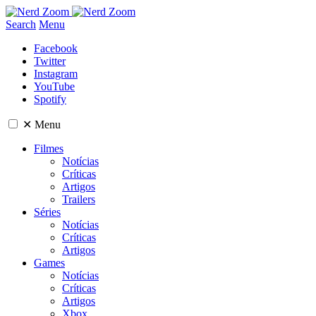
Search
Menu
Facebook
Twitter
Instagram
YouTube
Spotify
✕
Menu
Filmes
Notícias
Críticas
Artigos
Trailers
Séries
Notícias
Críticas
Artigos
Games
Notícias
Críticas
Artigos
Xbox