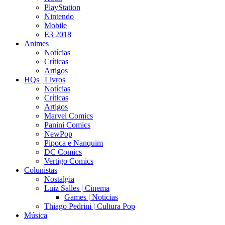
PlayStation
Nintendo
Mobile
E3 2018
Animes
Notícias
Críticas
Artigos
HQs | Livros
Notícias
Críticas
Artigos
Marvel Comics
Panini Comics
NewPop
Pipoca e Nanquim
DC Comics
Vertigo Comics
Colunistas
Nostalgia
Luiz Salles | Cinema
Games | Noticias
Thiago Pedrini | Cultura Pop
Música