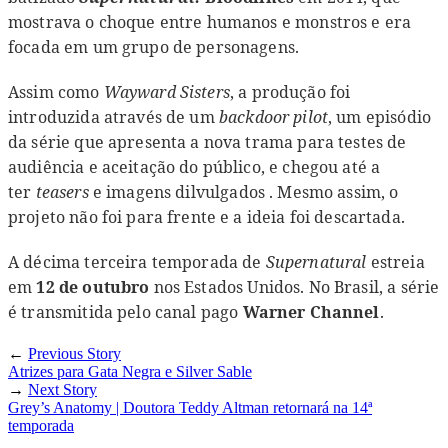
mostrava o choque entre humanos e monstros e era
focada em um grupo de personagens.
Assim como
Wayward Sisters
, a produção foi
introduzida através de um
backdoor pilot
, um episódio
da série que apresenta a nova trama para testes de
audiência e aceitação do público, e chegou até a
ter
teasers
e imagens dilvulgados . Mesmo assim, o
projeto não foi para frente e a ideia foi descartada.
A décima terceira temporada de
Supernatural
estreia
em
12 de outubro
nos Estados Unidos. No Brasil, a série
é transmitida pelo canal pago
Warner Channel
.
←
Previous Story
Atrizes para Gata Negra e Silver Sable
→
Next Story
Grey’s Anatomy | Doutora Teddy Altman retornará na 14ª
temporada