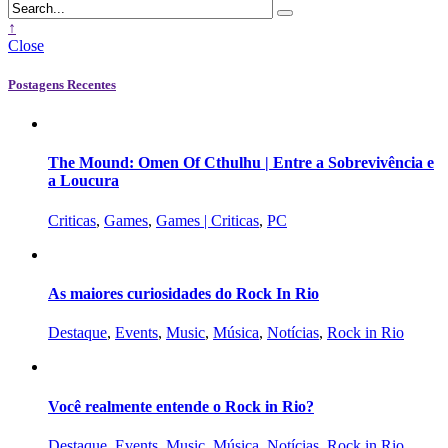
↑
Close
Postagens Recentes
The Mound: Omen Of Cthulhu | Entre a Sobrevivência e
a Loucura
Criticas
,
Games
,
Games | Criticas
,
PC
As maiores curiosidades do Rock In Rio
Destaque
,
Events
,
Music
,
Música
,
Notícias
,
Rock in Rio
Você realmente entende o Rock in Rio?
Destaque
,
Events
,
Music
,
Música
,
Notícias
,
Rock in Rio
,