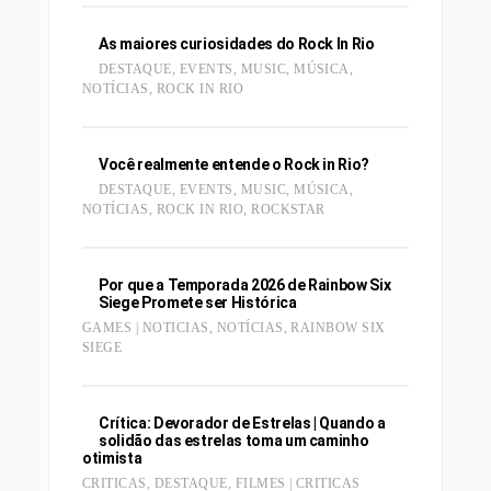
As maiores curiosidades do Rock In Rio
DESTAQUE
,
EVENTS
,
MUSIC
,
MÚSICA
,
NOTÍCIAS
,
ROCK IN RIO
Você realmente entende o Rock in Rio?
DESTAQUE
,
EVENTS
,
MUSIC
,
MÚSICA
,
NOTÍCIAS
,
ROCK IN RIO
,
ROCKSTAR
Por que a Temporada 2026 de Rainbow Six
Siege Promete ser Histórica
GAMES | NOTICIAS
,
NOTÍCIAS
,
RAINBOW SIX
SIEGE
Crítica: Devorador de Estrelas | Quando a
solidão das estrelas toma um caminho
otimista
CRITICAS
,
DESTAQUE
,
FILMES | CRITICAS