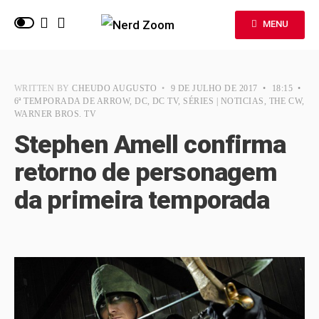
MENU
WRITTEN BY
CHEUDO AUGUSTO
•
9 DE JULHO DE 2017
•
18:15
•
6ª TEMPORADA DE ARROW
,
DC
,
DC TV
,
SÉRIES | NOTICIAS
,
THE CW
,
WARNER BROS. TV
Stephen Amell confirma
retorno de personagem
da primeira temporada