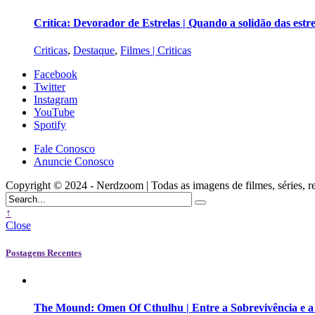
Crítica: Devorador de Estrelas | Quando a solidão das est
Criticas
,
Destaque
,
Filmes | Criticas
Facebook
Twitter
Instagram
YouTube
Spotify
Fale Conosco
Anuncie Conosco
Copyright © 2024 - Nerdzoom | Todas as imagens de filmes, séries, rede
↑
Close
Postagens Recentes
The Mound: Omen Of Cthulhu | Entre a Sobrevivência e 