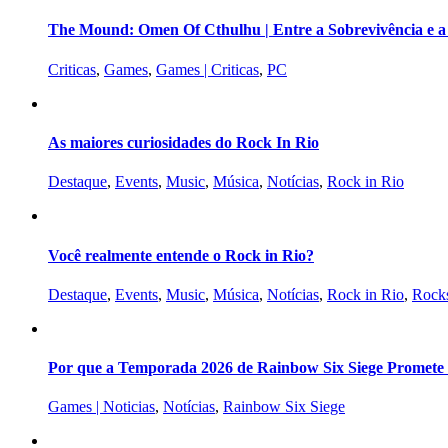
The Mound: Omen Of Cthulhu | Entre a Sobrevivência e 
Criticas
,
Games
,
Games | Criticas
,
PC
As maiores curiosidades do Rock In Rio
Destaque
,
Events
,
Music
,
Música
,
Notícias
,
Rock in Rio
Você realmente entende o Rock in Rio?
Destaque
,
Events
,
Music
,
Música
,
Notícias
,
Rock in Rio
,
Rocks
Por que a Temporada 2026 de Rainbow Six Siege Promete s
Games | Noticias
,
Notícias
,
Rainbow Six Siege