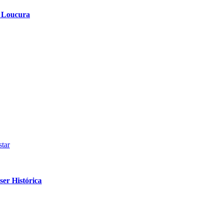
a Loucura
tar
er Histórica