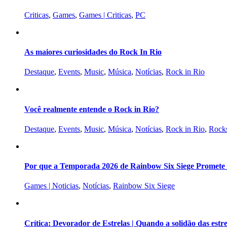
Criticas
,
Games
,
Games | Criticas
,
PC
As maiores curiosidades do Rock In Rio
Destaque
,
Events
,
Music
,
Música
,
Notícias
,
Rock in Rio
Você realmente entende o Rock in Rio?
Destaque
,
Events
,
Music
,
Música
,
Notícias
,
Rock in Rio
,
Rocks
Por que a Temporada 2026 de Rainbow Six Siege Promete s
Games | Noticias
,
Notícias
,
Rainbow Six Siege
Crítica: Devorador de Estrelas | Quando a solidão das est