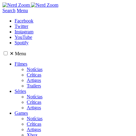
Search
Menu
Facebook
Twitter
Instagram
YouTube
Spotify
✕
Menu
Filmes
Notícias
Críticas
Artigos
Trailers
Séries
Notícias
Críticas
Artigos
Games
Notícias
Críticas
Artigos
Xbox