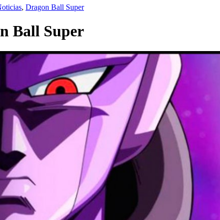
oticias
,
Dragon Ball Super
on Ball Super