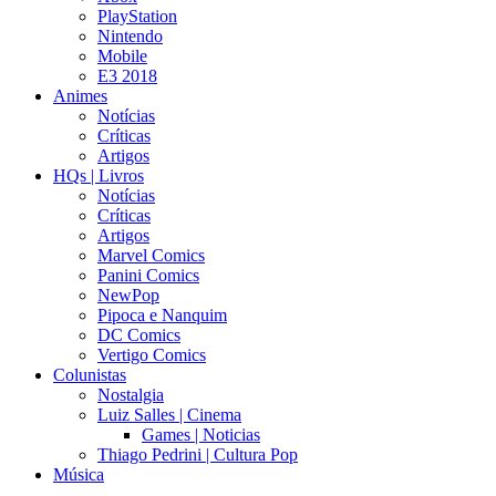
PlayStation
Nintendo
Mobile
E3 2018
Animes
Notícias
Críticas
Artigos
HQs | Livros
Notícias
Críticas
Artigos
Marvel Comics
Panini Comics
NewPop
Pipoca e Nanquim
DC Comics
Vertigo Comics
Colunistas
Nostalgia
Luiz Salles | Cinema
Games | Noticias
Thiago Pedrini | Cultura Pop
Música