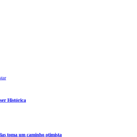
tar
er Histórica
relas toma um caminho otimista