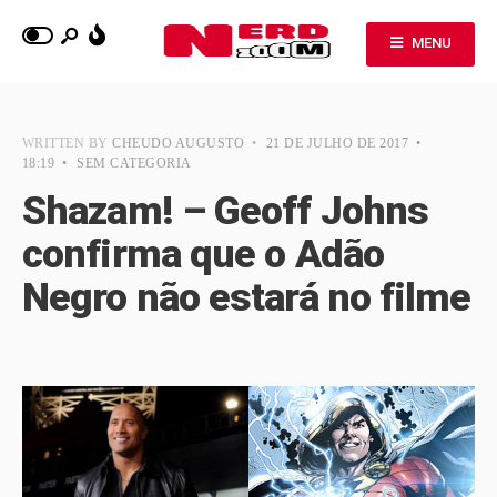
MENU
WRITTEN BY
CHEUDO AUGUSTO
•
21 DE JULHO DE 2017
•
18:19
•
SEM CATEGORIA
Shazam! – Geoff Johns
confirma que o Adão
Negro não estará no filme