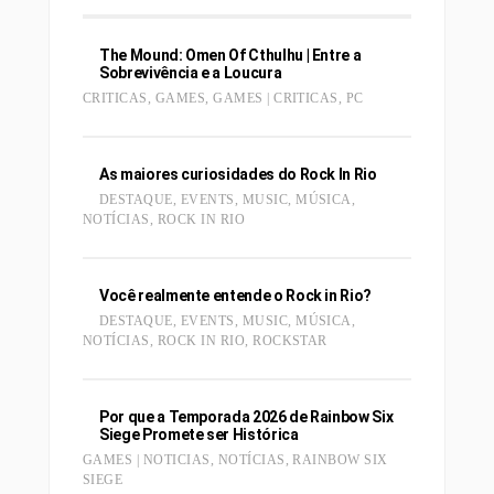
The Mound: Omen Of Cthulhu | Entre a
Sobrevivência e a Loucura
CRITICAS
,
GAMES
,
GAMES | CRITICAS
,
PC
As maiores curiosidades do Rock In Rio
DESTAQUE
,
EVENTS
,
MUSIC
,
MÚSICA
,
NOTÍCIAS
,
ROCK IN RIO
Você realmente entende o Rock in Rio?
DESTAQUE
,
EVENTS
,
MUSIC
,
MÚSICA
,
NOTÍCIAS
,
ROCK IN RIO
,
ROCKSTAR
Por que a Temporada 2026 de Rainbow Six
Siege Promete ser Histórica
GAMES | NOTICIAS
,
NOTÍCIAS
,
RAINBOW SIX
SIEGE