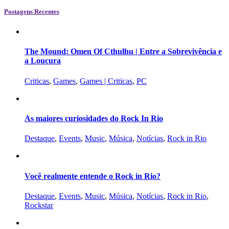
Postagens Recentes
The Mound: Omen Of Cthulhu | Entre a Sobrevivência e
a Loucura
Criticas
,
Games
,
Games | Criticas
,
PC
As maiores curiosidades do Rock In Rio
Destaque
,
Events
,
Music
,
Música
,
Notícias
,
Rock in Rio
Você realmente entende o Rock in Rio?
Destaque
,
Events
,
Music
,
Música
,
Notícias
,
Rock in Rio
,
Rockstar