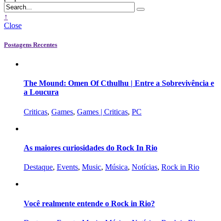
↑
Close
Postagens Recentes
The Mound: Omen Of Cthulhu | Entre a Sobrevivência e
a Loucura
Criticas
,
Games
,
Games | Criticas
,
PC
As maiores curiosidades do Rock In Rio
Destaque
,
Events
,
Music
,
Música
,
Notícias
,
Rock in Rio
Você realmente entende o Rock in Rio?