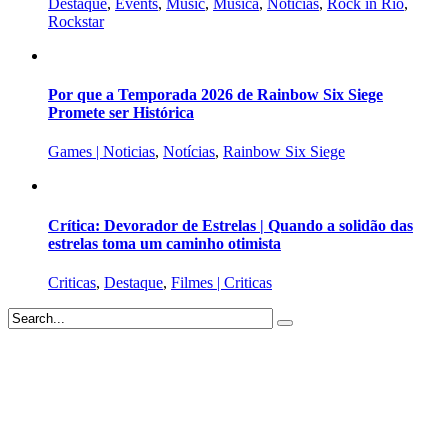
Destaque
,
Events
,
Music
,
Música
,
Notícias
,
Rock in Rio
,
Rockstar
Por que a Temporada 2026 de Rainbow Six Siege
Promete ser Histórica
Games | Noticias
,
Notícias
,
Rainbow Six Siege
Crítica: Devorador de Estrelas | Quando a solidão das
estrelas toma um caminho otimista
Criticas
,
Destaque
,
Filmes | Criticas