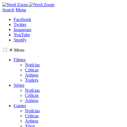
Search
Menu
Facebook
Twitter
Instagram
YouTube
Spotify
✕
Menu
Filmes
Notícias
Críticas
Artigos
Trailers
Séries
Notícias
Críticas
Artigos
Games
Notícias
Críticas
Artigos
Xbox