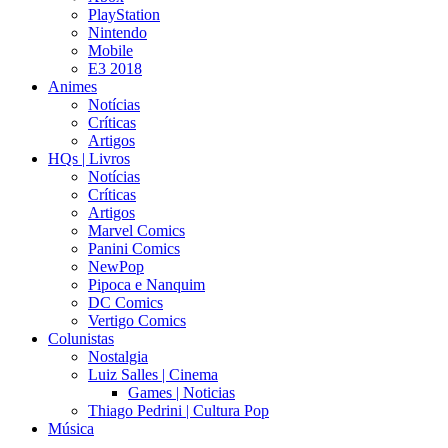
PlayStation
Nintendo
Mobile
E3 2018
Animes
Notícias
Críticas
Artigos
HQs | Livros
Notícias
Críticas
Artigos
Marvel Comics
Panini Comics
NewPop
Pipoca e Nanquim
DC Comics
Vertigo Comics
Colunistas
Nostalgia
Luiz Salles | Cinema
Games | Noticias
Thiago Pedrini | Cultura Pop
Música