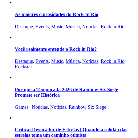
As maiores curiosidades do Rock In Rio
Destaque
,
Events
,
Music
,
Música
,
Notícias
,
Rock in Rio
Você realmente entende o Rock in Rio?
Destaque
,
Events
,
Music
,
Música
,
Notícias
,
Rock in Rio
,
Rockstar
Por que a Temporada 2026 de Rainbow Six Siege
Promete ser Histórica
Games | Noticias
,
Notícias
,
Rainbow Six Siege
Crítica: Devorador de Estrelas | Quando a solidão das
estrelas toma um caminho otimista