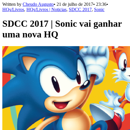
Written by
Cheudo Augusto
•
21 de julho de 2017
•
23:36
•
HQs/Livros
,
HQs/Livros | Noticias
,
SDCC 2017
,
Sonic
SDCC 2017 | Sonic vai ganhar
uma nova HQ