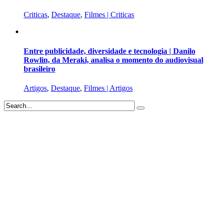
Criticas
,
Destaque
,
Filmes | Criticas
Entre publicidade, diversidade e tecnologia | Danilo
Rowlin, da Meraki, analisa o momento do audiovisual
brasileiro
Artigos
,
Destaque
,
Filmes | Artigos