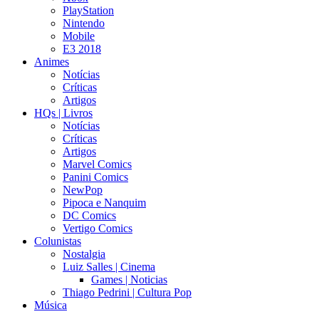
PlayStation
Nintendo
Mobile
E3 2018
Animes
Notícias
Críticas
Artigos
HQs | Livros
Notícias
Críticas
Artigos
Marvel Comics
Panini Comics
NewPop
Pipoca e Nanquim
DC Comics
Vertigo Comics
Colunistas
Nostalgia
Luiz Salles | Cinema
Games | Noticias
Thiago Pedrini | Cultura Pop
Música