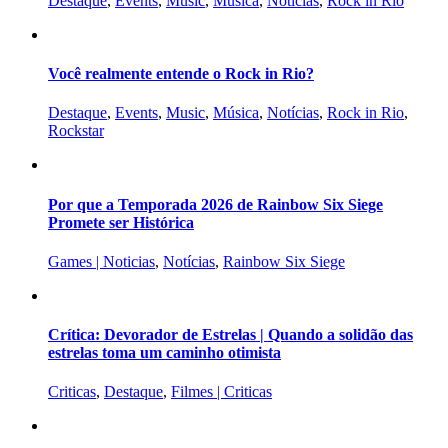
Destaque
,
Events
,
Music
,
Música
,
Notícias
,
Rock in Rio
Você realmente entende o Rock in Rio?
Destaque
,
Events
,
Music
,
Música
,
Notícias
,
Rock in Rio
,
Rockstar
Por que a Temporada 2026 de Rainbow Six Siege
Promete ser Histórica
Games | Noticias
,
Notícias
,
Rainbow Six Siege
Crítica: Devorador de Estrelas | Quando a solidão das
estrelas toma um caminho otimista
Criticas
,
Destaque
,
Filmes | Criticas