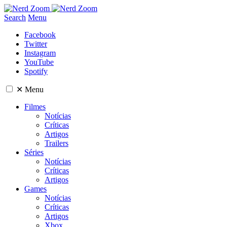
Search
Menu
Facebook
Twitter
Instagram
YouTube
Spotify
✕
Menu
Filmes
Notícias
Críticas
Artigos
Trailers
Séries
Notícias
Críticas
Artigos
Games
Notícias
Críticas
Artigos
Xbox