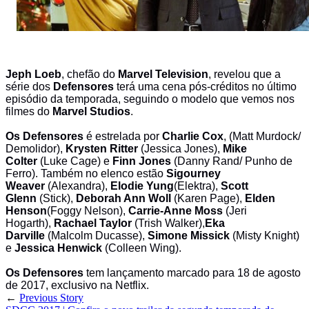
Jeph Loeb
, chefão do
Marvel Television
, revelou que a
série dos
Defensores
terá uma cena pós-créditos no último
episódio da temporada, seguindo o modelo que vemos nos
filmes do
Marvel Studios
.
Os Defensores
é estrelada por
Charlie Cox
, (Matt Murdock/
Demolidor),
Krysten Ritter
(Jessica Jones),
Mike
Colter
(Luke Cage) e
Finn Jones
(Danny Rand/ Punho de
Ferro). Também no elenco estão
Sigourney
Weaver
(Alexandra),
Elodie Yung
(Elektra),
Scott
Glenn
(Stick),
Deborah Ann Woll
(Karen Page),
Elden
Henson
(Foggy Nelson),
Carrie-Anne Moss
(Jeri
Hogarth),
Rachael Taylor
(Trish Walker),
Eka
Darville
(Malcolm Ducasse),
Simone Missick
(Misty Knight)
e
Jessica Henwick
(Colleen Wing).
Os Defensores
tem lançamento marcado para 18 de agosto
de 2017, exclusivo na Netflix.
←
Previous Story