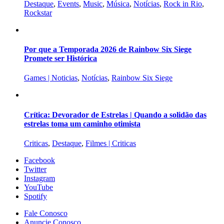
Destaque
,
Events
,
Music
,
Música
,
Notícias
,
Rock in Rio
,
Rockstar
Por que a Temporada 2026 de Rainbow Six Siege
Promete ser Histórica
Games | Noticias
,
Notícias
,
Rainbow Six Siege
Crítica: Devorador de Estrelas | Quando a solidão das
estrelas toma um caminho otimista
Criticas
,
Destaque
,
Filmes | Criticas
Facebook
Twitter
Instagram
YouTube
Spotify
Fale Conosco
Anuncie Conosco