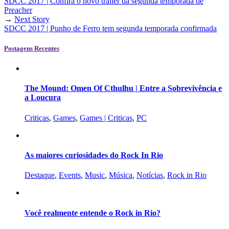
SDCC 2017 | Confira o novo trailer da segunda temporada de
Preacher
→
Next Story
SDCC 2017 | Punho de Ferro tem segunda temporada confirmada
Postagens Recentes
The Mound: Omen Of Cthulhu | Entre a Sobrevivência e
a Loucura
Criticas
,
Games
,
Games | Criticas
,
PC
As maiores curiosidades do Rock In Rio
Destaque
,
Events
,
Music
,
Música
,
Notícias
,
Rock in Rio
Você realmente entende o Rock in Rio?