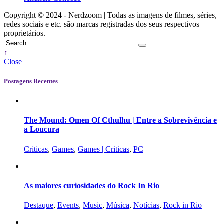
Copyright © 2024 - Nerdzoom | Todas as imagens de filmes, séries,
redes sociais e etc. são marcas registradas dos seus respectivos
proprietários.
↑
Close
Postagens Recentes
The Mound: Omen Of Cthulhu | Entre a Sobrevivência e
a Loucura
Criticas
,
Games
,
Games | Criticas
,
PC
As maiores curiosidades do Rock In Rio
Destaque
,
Events
,
Music
,
Música
,
Notícias
,
Rock in Rio