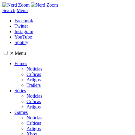
Search
Menu
Facebook
Twitter
Instagram
YouTube
Spotify
✕
Menu
Filmes
Notícias
Críticas
Artigos
Trailers
Séries
Notícias
Críticas
Artigos
Games
Notícias
Críticas
Artigos
Xbox