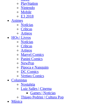
PlayStation
Nintendo
Mobile
E3 2018
Animes
Notícias
Críticas
Artigos
HQs | Livros
Notícias
Críticas
Artigos
Marvel Comics
Panini Comics
NewPop
Pipoca e Nanquim
DC Comics
Vertigo Comics
Colunistas
Nostalgia
Luiz Salles | Cinema
Games | Noticias
Thiago Pedrini | Cultura Pop
Música