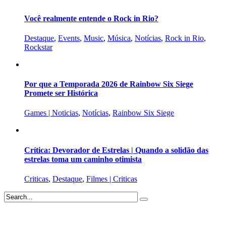
Você realmente entende o Rock in Rio?
Destaque
,
Events
,
Music
,
Música
,
Notícias
,
Rock in Rio
,
Rockstar
Por que a Temporada 2026 de Rainbow Six Siege
Promete ser Histórica
Games | Noticias
,
Notícias
,
Rainbow Six Siege
Crítica: Devorador de Estrelas | Quando a solidão das
estrelas toma um caminho otimista
Criticas
,
Destaque
,
Filmes | Criticas